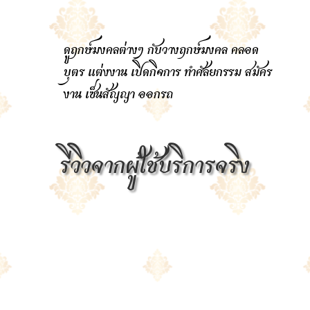
ดูฤกษ์มงคลต่างๆ กับวางฤกษ์มงคล คลอด

บุตร แต่งงาน เปิดกิจการ ทำศัลยกรรม สมัคร
งาน เซ็นสัญญา ออกรถ
รีวิวจากผู้ใช้บริการจริง