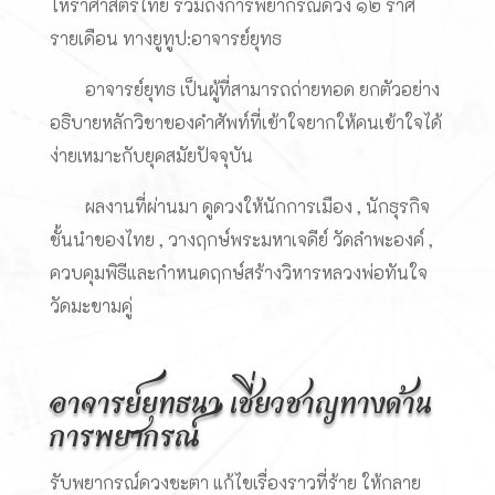
โหราศาสตร์ไทย รวมถึงการพยากรณ์ดวง ๑๒ ราศี
รายเดือน ทางยูทูป:อาจารย์ยุทธ
อาจารย์ยุทธ เป็นผู้ที่สามารถถ่ายทอด ยกตัวอย่าง
อธิบายหลักวิชาของคำศัพท์ที่เข้าใจยากให้คนเข้าใจได้
ง่ายเหมาะกับยุคสมัยปัจจุบัน
ผลงานที่ผ่านมา ดูดวงให้นักการเมือง , นักธุรกิจ
ชั้นนำของไทย , วางฤกษ์พระมหาเจดีย์ วัดลำพะองค์ ,
ควบคุมพิธีและกำหนดฤกษ์สร้างวิหารหลวงพ่อทันใจ
วัดมะขามคู่
อาจารย์ยุทธนา เชี่ยวชาญทางด้าน
การพยากรณ์
รับพยากรณ์ดวงชะตา แก้ไขเรื่องราวที่ร้าย ให้กลาย