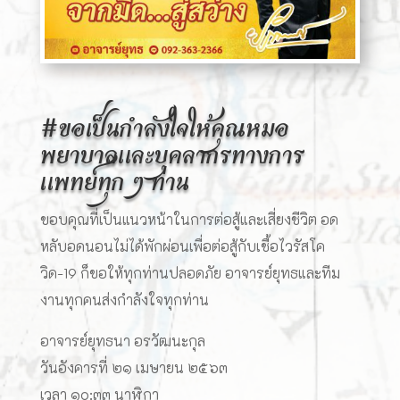
#ขอเป็นกำลังใจให้คุณหมอ
พยาบาลและบุคลากรทางการ
แพทย์ทุก ๆ ท่าน
ขอบคุณที่เป็นแนวหน้าในการต่อสู้และเสี่ยงชีวิต อด
หลับอดนอนไม่ได้พักผ่อนเพื่อต่อสู้กับเชื้อไวรัสโค
วิด-19 ก็ขอให้ทุกท่านปลอดภัย อาจารย์ยุทธและทีม
งานทุกคนส่งกำลังใจทุกท่าน
อาจารย์ยุทธนา อรวัฒนะกุล
วันอังคารที่ ๒๑ เมษายน ๒๕๖๓
เวลา ๑๐:๓๓ นาฬิกา