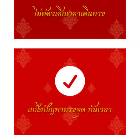
ไม่ต้องเสียเวลาเดินทาง

แก้ไขปัญหาตรงจุด ทันเวลา