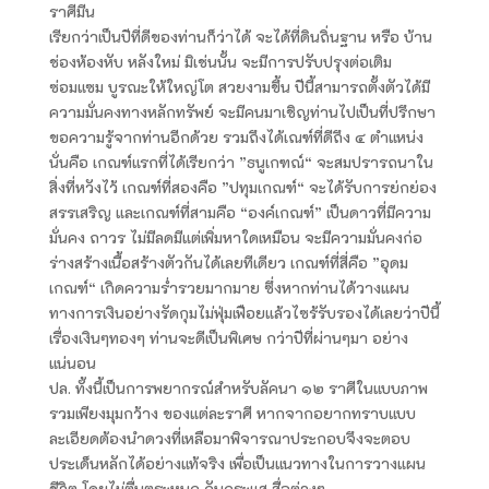
ราศีมีน
เรียกว่าเป็นปีที่ดีของท่านก็ว่าได้ จะได้ที่ดินถิ่นฐาน หรือ บ้าน
ช่องห้องหับ หลังใหม่ มิเช่นนั้น จะมีการปรับปรุงต่อเติม
ซ่อมแซม บูรณะให้ใหญ่โต สวยงามขึ้น ปีนี้สามารถตั้งตัวได้มี
ความมั่นคงทางหลักทรัพย์ จะมีคนมาเชิญท่านไปเป็นที่ปรึกษา
ขอความรู้จากท่านอีกด้วย รวมถึงได้เณฑ์ที่ดีถึง ๔ ตำแหน่ง
นั่นคือ เกณฑ์แรกที่ได้เรียกว่า ”ธนูเกฑณ์“ จะสมปรารถนาใน
สิ่งที่หวังไว้ เกณฑ์ที่สองคือ ”ปทุมเกณฑ์“ จะได้รับการย่กย่อง
สรรเสริญ และเกณฑ์ที่สามคือ “องค์เกณฑ์” เป็นดาวที่มีความ
มั่นคง ถาวร ไม่มีลดมีแต่เพิ่มหาใดเหมือน จะมีความมั่นคงก่อ
ร่างสร้างเนื้อสร้างตัวกันได้เลยทีเดียว เกณฑ์ที่สี่คือ ”อุดม
เกณฑ์“ เกิดความร่ำรวยมากมาย ซึ่งหากท่านได้วางแผน
ทางการเงินอย่างรัดกุมไม่ฟุ่มเฟือยแล้วไซร้รับรองได้เลยว่าปีนี้
เรื่องเงินๆทองๆ ท่านจะดีเป็นพิเศษ กว่าปีที่ผ่านๆมา อย่าง
แน่นอน
ปล. ทั้งนี้เป็นการพยากรณ์สำหรับลัคนา ๑๒ ราศีในแบบภาพ
รวมเพียงมุมกว้าง ของแต่ละราศี หากจากอยากทราบแบบ
ละเอียดต้องนำดวงที่เหลือมาพิจารณาประกอบจึงจะตอบ
ประเด็นหลักได้อย่างแท้จริง เพื่อเป็นแนวทางในการวางแผน
ชีวิต โดยไม่ตื่นตระหนก กับกระแส สื่อต่างๆ