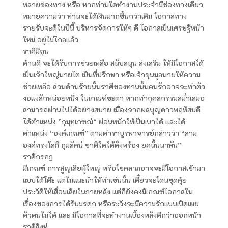
หลายช่องทาง หรือ หากท่านใดทำงานประจำมีช่องทางเดียว
หมายความว่า ท่านจะได้เงินมากขึ้นกว่าเดิม โอกาสทาง
รายรับจะดีในปีนี้ บริหารจัดการให้ๆ ดี โอกาสเป็นเศรษฐีหน้า
ใหม่ อยู่ไม่ไกลแล้ว
ราศีมิถุน
ด้านดี จะได้รับการช่วยเหลือ สนับสนุน ส่งเสริม ให้มีโอกาสได้
เป็นเจ้าใหญ่นายโต เป็นที่ปรึกษา หรือเจ้าขุนมูลนายให้ความ
ช่วยเหลือ ส่วนด้านร้ายนั้นราศีของท่านนั้นคนรักอาจจะทำตัว
งอแงสักหน่อยหนึ่ง ในเกณฑ์ชะตา หากทำกุศลกรรมสม่ำเสมอ
สามารถผ่านไปได้อย่างสบาย เนื่องจากผลบุญดาวพฤหัสบดี
ได้ตำแหน่ง ”กุมุทเกฑณ์“ ผ่อนหนักให้เป็นเบาได้ และได้
ตำแหน่ง “องค์เกณฑ์” ตามตำราบูรพาจารย์กล่าวว่า “สาม
องค์ทรงโสภี กุมลัคน์ ชาติใดได้ดั่งพร้อง ยศนั้นนาพัน”
ราศีกรกฎ
มีเกณฑ์ การสูญเสียผู้ใหญ่ หรือโชคลาภอาจจะมีโอกาสเข้ามา
แบบใต้โต๊ะ แต่ไม่แนะนำให้ทำเช่นนั้น เดี๋ยวจะโดนขุดคุ้ย
ประวัติให้เสื่อมเสียในภายหลัง แต่ก็ยังคงมีเกณฑ์โอกาสใน
เรื่องของการได้รับมรดก หรือระวังจะมีความรักแบบเปิดเผย
ตัวตนไม่ได้ และ มีโอกาสที่จะทำงานเบื้องหลังดีกว่าออกหน้า
ราศีสิงห์