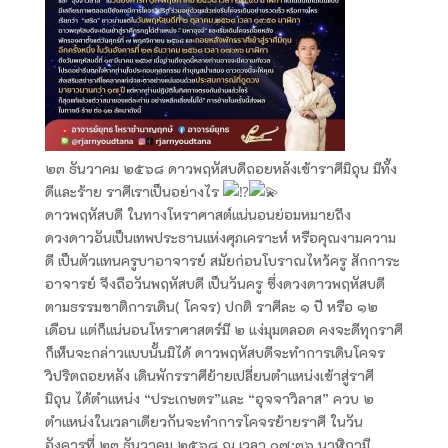
๒๓ ธันวาคม ๒๕๖๘ ดาวพฤหัสบดีถอยหลังเข้าราศีมิถุน มีทั้ง
ดีและร้าย ราศีเราเป็นอย่างไร
ดาวพฤหัสบดี ในทางโหราศาสต์แน่นอนย่อมหมายถึง
ดวงดาวอันเป็นเทพประธานแห่งศุภเคราะห์ หรือคุณงามความ
ดี เป็นตัวแทนครูบาอาจารย์ สมัยก่อนโบราณไหว้ครู สักการะ
อาจารย์ จึงถือวันพฤหัสบดี เป็นวันครู ซึ่งดวงดาวพฤหัสบดี
ตามธรรมชาติการเดิน( โคจร) ปกติ ราศีละ ๑ ปี หรือ ๑๒
เดือน แต่ก็แน่นอนโหราศาสตร์มี ๒ แง่มุมตลอด คงจะดีทุกราศี
ก็เห็นจะกล่าวแบบนั้นมิได้ ดาวพฤหัสบดีจะทำการเดินโคจร
วิปริตถอยหลัง เดินพักรราศีย้ายเปลี่ยนตำแหน่งเข้าสู่ราศี
มิถุน ได้ตำแหน่ง “ประเกษตร”และ “อุจจาวิลาส” ควบ ๒
ตำแหน่งในเวลาเดียวกันจะทำการโคจรย้ายราศี ในวัน
อังคารที่ ๒๓ ธันวาคม ๒๕๖๘ ณ เวลา ๐๗:๓๖ นาฬิกามี