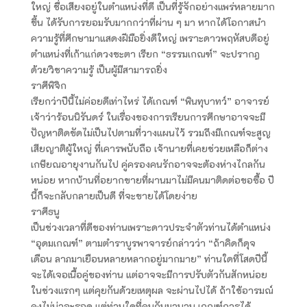
ใหญ่ ชื่อเสียงอยู่ในตำแหน่งที่ดี เป็นที่รู้จักอย่างแพร่หลายมาก
ขึ้น ได้รับการยอมรับมากกว่าที่ผ่าน ๆ มา หากได้โอกาสนำ
ความรู้ที่ศึกษามาแสดงฝีมือยิ่งดีใหญ่ เพราะดาวพฤหัสบดีอยู่
ตำแหน่งที่เก้าแก่ดวงชะตา เรียก “ธรรมเกณฑ์” จะปรากฎ
ด้วยวิชาความรู้ เป็นผู้มีสามารถยิ่ง
ราศีพิจิก
เรียกว่าปีนี้ไม่ค่อยดีเท่าไหร่ ได้เกณฑ์ “พินทุบาทว์” อาจารย์
เจ้าว่าร้อนนิรันดร์ ในเรื่องของการเรียนการศึกษาอาจจะมี
ปัญหาติดขัดไม่เป็นไปตามที่วางแผนไว้ รวมถึงมีเกณฑ์จะสูญ
เสียญาติผู้ใหญ่ ที่เคารพนับถือ เจ้านายที่เคยช่วยเหลือก็ต่าง
เกษียณอายุงานกันไป คู่ครองคนรักอาจจะต้องห่างไกลกัน
หน่อย หากบ้านที่อยากขายที่ผานมาไม่มีคนมาติดต่อขอซื้อ ปี
นี้ก็จะกลับกลายเป็นดี ที่จะขายได้โดยง่าย
ราศีธนู
เป็นช่วงเวลาที่ดีของท่านเพราะดาวประจำตัวท่านได้ตำแหน่ง
“อุดมเกณฑ์” ตามตำราบูรพาจารย์กล่าวว่า “ถ้าคิดก็ดุจ
เดือน ลาภมาเยือนหลายหลากอยู่มากมาย” ท่านใดที่โสดปีนี้
จะได้เจอเนื้อคู่ของท่าน แต่อาจจะมีการปรับตัวกันสักหน่อย
ในช่วงแรกๆ แต่คุยกันด้วยเหตุผล จะผ่านไปได้ ถ้าใช้อารมณ์
คงไม่น่าจะรอด แต่ท่านใดที่คบกันมานาน เกณฑ์การได้