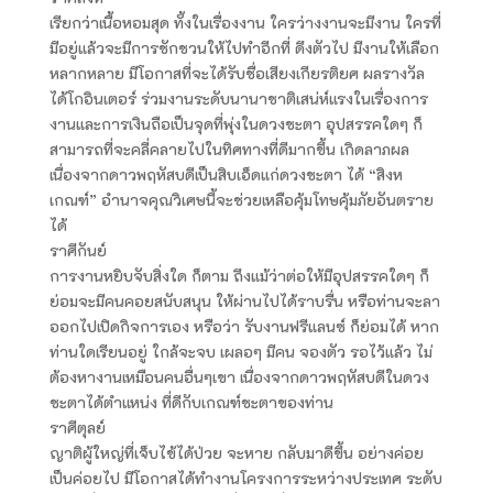
เรียกว่าเนื้อหอมสุด ทั้งในเรื่องงาน ใครว่างงานจะมีงาน ใครที่
มีอยู่แล้วจะมีการชักชวนให้ไปทำอีกที่ ดึงตัวไป มีงานให้เลือก
หลากหลาย มีโอกาสที่จะได้รับชื่อเสียงเกียรติยศ ผลรางวัล
ได้โกอินเตอร์ ร่วมงานระดับนานาชาติเสน่ห์แรงในเรื่องการ
งานและการเงินถือเป็นจุดที่พุ่งในดวงชะตา อุปสรรคใดๆ ก็
สามารถที่จะคลี่คลายไปในทิศทางที่ดีมากขึ้น เกิดลาภผล
เนื่องจากดาวพฤหัสบดีเป็นสิบเอ็ดแก่ดวงชะตา ได้ “สิงห
เกณฑ์” อำนาจคุณวิเศษนี้จะช่วยเหลือคุ้มโทษคุ้มภัยอันตราย
ได้
ราศีกันย์
การงานหยิบจับสิ่งใด ก็ตาม ถึงแม้ว่าต่อให้มีอุปสรรคใดๆ ก็
ย่อมจะมีคนคอยสนับสนุน ให้ผ่านไปได้ราบรื่น หรือท่านจะลา
ออกไปเปิดกิจการเอง หรือว่า รับงานฟรีแลนซ์ ก็ย่อมได้ หาก
ท่านใดเรียนอยู่ ใกล้จะจบ เผลอๆ มีคน จองตัว รอไว้แล้ว ไม่
ต้องหางานเหมือนคนอื่นๆเขา เนื่องจากดาวพฤหัสบดีในดวง
ชะตาได้ตำแหน่ง ที่ดีกับเกณฑ์ชะตาของท่าน
ราศีตุลย์
ญาติผู้ใหญ่ที่เจ็บไข้ได้ป่วย จะหาย กลับมาดีขึ้น อย่างค่อย
เป็นค่อยไป มีโอกาสได้ทำงานโครงการระหว่างประเทศ ระดับ