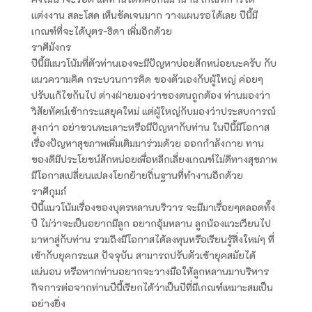
แต่งงาน สละโสด เห็นชัดเจนมาก วางแผนรอได้เลย ปีนี้มี
เกณฑ์ที่จะได้บุตร-ธิดา เพิ่มอีกด้วย
ราศีมังกร
ปีนี้มีแนวโน้มที่ตัวท่านเองจะมีปัญหาบ่อยสักหน่อยนะครับ กับ
แนวความคิด กระบวนการคิด ของตัวเองกับผู้ใหญ่ ค่อยๆ
ปรับแก้ไขกันไป ต่างฝ่ายมองว่าของตนถูกต้อง ท่านมองว่า
วิสัยทัศน์เข้ากระแสยุคใหม่ แต่ผู้ใหญ่กับมองว่าประสบการณ์
สูงกว่า อย่าชวนทะเลาะหรือมีปัญหากับท่าน ในปีนี้มีโอกาส
เรื่องปัญหาสุขภาพเพิ่มเติมมาร่วมด้วย ออกกำลังกาย ทาน
ของดีมีประโยชน์สักหน่อยเพื่อหลีกเลี่ยงเกณฑ์ไม่ดีทางสุขภาพ
มีโอกาสเปลี่ยนแปลงโยกย้ายถิ่นฐานที่ทำงานอีกด้วย
ราศีกุมภ์
ปีนี้แนวโน้มเรื่องของบุตรหลานบริวาร จะมีมาเรื่อยๆตลอดทั้ง
ปี ไม่ว่าจะเป็นอยากมีลูก อยากอุ้มหลาน ลูกน้องแวะเวียนไป
มาหาสู่กับท่าน รวมถึงมีโอกาสได้ลงทุนหรือเรียนรู้สิ่งใหม่ๆ ที่
เข้ากับยุคกระแส ปัจจุบัน สามารถปรับตัวเข้ายุคสมัยได้
แน่นอน หรือหากท่านอยากจะวางมือให้ลูกหลานมาบริหาร
กิจการต่อจากท่านปีนี้เรียกได้ว่าเป็นปีที่มีเกณฑ์เหมาะสมเป็น
อย่างยิ่ง