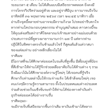
ระยะเวลา ๕ เดือน ไม่ได้เดินแบบมีเสถียรภาพตลอด ยังคงมี
การโคจรวิปริตร่วมอยู่ด้วย และอยู่ราศีมิถุน ยาวนาจนถึงวัน
อาทิตย์ที่ ๓๑ พฤษภาคม ๒๕๖๙ เวลา ๒๑:๔๕ นาฬิกา เมื่อ
อ่านถึงจุดนี้หลายท่านอาจจะมีความกังวล โปรดอย่ารีบตกใจ
หากท่านใดประกอบกุศลกรรม ทำบุญสม่ำเสมอ ดาวดวงนี้จะ
ให้คุณส่งเสริมสง่าราศีโชคลาภแก่เจ้าชะตาอย่างแน่นอนด้วย
ประสบการณ์ที่ดูดวงมายาวนานกว่า ๑๗ ปี แต่หากท่าน
ปฏิบัติในทิศทางตรงกันข้ามแล้วไซร้ ก็สุดแท้แล้วแต่วาสนา
ของแต่ละท่าน อย่างหลีกเลี่ยงไม่ได้
ราศีเมษ
มีโอกาสที่จะได้ศึกษาต่อยอดในระดับที่สูงขึ้น มีเพื่อนฝูงพี่น้อง
ที่ดีเข้ามาให้ท่านได้รู้จักช่วยเหลืออาศัยกันได้ด้านต่าง ๆ รวม
ถึงมีแนวโน้มได้ศึกษาองค์ความรู้ใหม่ๆ ได้เจอคนที่รู้จริง
ศึกษากับท่านเหล่านั้นให้กระจ่างแจ้ง ได้เข้าสังคมใหม่ๆ เจอ
คนเก่งๆมีความรู้ความสามารถ ทั้งในประเทศและต่างประเทศ
ร่วมด้วยช่วยกันแข็งขันจะทำให้ท่านได้ช่องทางทำเงินทำ
ธุรกิจต่อยอดได้อย่างราบรื่น
ราศีพฤษภ-
จะมีรายรับที่เสถียรมากขึ้นกว่าเดิม หาเงินเข้ามาได้หลาก