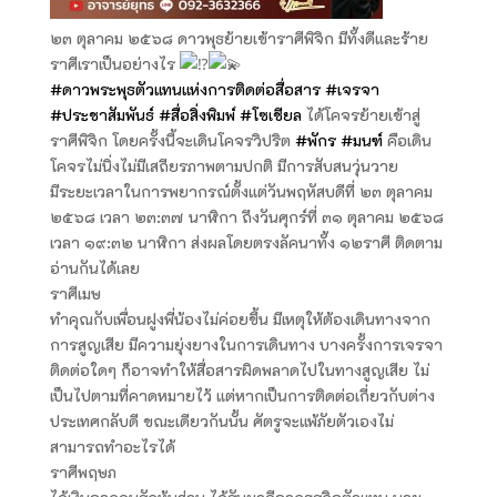
๒๓ ตุลาคม ๒๕๖๘ ดาวพุธย้ายเข้าราศีพิจิก มีทั้งดีและร้าย
ราศีเราเป็นอย่างไร
#ดาวพระพุธตัวแทนแห่งการติดต่อสื่อสาร
#เจรจา
#ประชาสัมพันธ์
#สื่อสิ่งพิมพ์
#โซเชียล
ได้โคจรย้ายเข้าสู่
ราศีพิจิก โดยครั้งนี้จะเดินโคจรวิปริต
#พักร
#มนฑ์
คือเดิน
โคจรไม่นิ่งไม่มีเสถียรภาพตามปกติ มีการสับสนวุ่นวาย
มีระยะเวลาในการพยากรณ์ตั้งแต่วันพฤหัสบดีที่ ๒๓ ตุลาคม
๒๕๖๘ เวลา ๒๓:๓๗ นาฬิกา ถึงวันศุกร์ที่ ๓๑ ตุลาคม ๒๕๖๘
เวลา ๑๙:๓๒ นาฬิกา ส่งผลโดยตรงลัคนาทั้ง ๑๒ราศี ติดตาม
อ่านกันได้เลย
ราศีเมษ
ทำคุณกับเพื่อนฝูงพี่น้องไม่ค่อยขึ้น มีเหตุให้ต้องเดินทางจาก
การสูญเสีย มีความยุ่งยางในการเดินทาง บางครั้งการเจรจา
ติดต่อใดๆ ก็อาจทำให้สื่อสารผิดพลาดไปในทางสูญเสีย ไม่
เป็นไปตามที่คาดหมายไว้ แต่หากเป็นการติดต่อเกี่ยวกับต่าง
ประเทศกลับดี ขณะเดียวกันนั้น ศัตรูจะแพ้ภัยตัวเองไม่
สามารถทำอะไรได้
ราศีพฤษภ