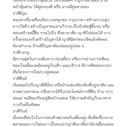
ได้เงินจากคนรักหุ้นส่วน ได้รับผลดีจากธุรกิจตัวแทน นาย
หน้าหุ้นส่วน ได้คู่ครองดี หรือ อาจมีคู่หลายคน
ราศีมิถุน
ชอบหาเรื่องเดือนร้อน เกเรซุกซน กวนบาทา สร้างความยุ่ง
ยากใส่ตัว สร้างปัญหาทะเลาะวิวาท เป็นนักต่อสู้ดิ้นรน หรือ
ชอบสร้างหนี้สิน รวมไปถึง พี่งพาอาศัย ญาติไม่ค่อยได้ บาง
ครั้งครอบครัวสร้างปัญหาให้ ญาติมิตรชอบขัดแย้งขัดคอ
ห้องทำงาน บ้านมีปัญหาต้องซ่อมอยู่บ่อย ๆ
ราศีกรกฎ
มีความสุขในการเดินทาง ท่องเที่ยว หรือการอ่านการเขียน
ชอบใจเมื่อแวดล้อมอยู่กับเด็ก และบริวาร มีการติดต่อเจรจา
เริ่มโครงการใหม่ๆ อยู่ตลอด
ราศีสิงห์
เงินหมดไปกับญาติพี่น้อง หรือบ้านช่องห้องหับที่อยู่อาศัย และ
ยวดยานพาหนะ หรืออาจได้รับประโยชน์จากที่ดิน บ้าน จาก
พ่อแม่ จะมีของกินอยู่ติดบ้านเสมอ ให้ความสำคัญกับอาหาร
การกินเป็นพิเศษ
ราศีกันย์
เป็นคนที่สนใจในการคบค้าสมาคมกับเพื่อนฝูง สันทัดเรื่องการ
ตลาดและการโฆษณา เป็นคนเอาญาติเอาพี่เอาน้องเพื่อนเยอะ