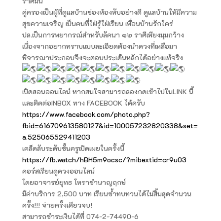
ราศีมีน
คู่ครองเป็นผู้ที่ดูแลบ้านช่องห้องหับอย่างดี ดูแลบ้านให้มีความ
สุขความเจริญ เป็นคนที่ใฝ่รู้ใฝ่เรียน เพื่อนบ้านรักใคร่
ปล.เป็นการพยากรณ์สำหรับลัคนา ๑๒ ราศีเพียงมุมกว้าง
เนื่องจากอยากทราบแบบละเอียดต้องนำดวงที่เหลือมา
พิจารณาประกอบจึงจะตอบประเด็นหลักได้อย่างแท้จริง
เปิดสอนออนไลน์ หากสนใจสามารถลองกดเข้าไปในLINK นี้
และติดต่อINBOX ทาง FACEBOOK ได้ครับ
https://www.facebook.com/photo.php?
fbid=616709613580127&id=100057232820338&set=
a.525065529411203
เคล็ดลับระดับชั้นครูเปิดเผยในครั้งนี้
https://fb.watch/hBH5m9ocsc/?mibextid=cr9u03
คอร์สเรียนดูดวงออนไลน์
โดยอาจารย์ยุทธ โหราชำนาญฤกษ์
มีค่าบริการ 2,500 บาท เรียนซ้ำทบทวนได้ไม่สิ้นสุดจำนวน
ครั้ง!!! จ่ายครั้งเดียวจบ!
สามารถชำระเงินได้ที่ 074-2-74490-6