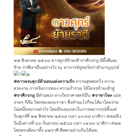
๒๒ สิงหาคม ๒๕๖๘ ดาวศุกร์ย้ายเข้าราศีกรกฎ มีทั้งดีและ
ร้าย ราศีเราเป็นอย่างไร by อาจารย์ยุทธโหราชำนาญฤกษ์
#ดาวพระศุกร์ตัวแทนแห่งความรัก
ความสุขสมหวัง ความ
สวยงาม การเงินการทอง ความร่ำรวย ได้โคจรย้ายเข้าสู่
#ราศีกรกฎ
มีตำแหน่ง ทางโหราศาสตร์เป็น
#ราชาโชค
แปล
ง่ายๆ ก็คือ โชคของพระราชา ซึ่งทำอะไรก็จะได้มาโดยง่าย
ไม่เหนื่อยยากเท่าไร โดยมีระยะเวลาในการพยากรณ์ตั้งแต่
วันศุกร์ที่ ๒๒ สิงหาคม ๒๕๖๘ เวลา ๑๖:๓๘ นาฬิกา ส่งผลถึง
วันอังคารที่ ๑๖ กันยายน ๒๕๖๘ เวลา ๐๔:๓๐ นาฬิกา ส่งผล
โดยตรงลัคนาทั้ง ๑๒ราศี ติดตามอ่านกันได้เลย