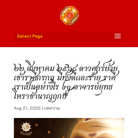
Select Page
๒๒ สิงหาคม ๒๕๖๘ ดาวศุกร์ย้าย
เข้าราศีกรกฎ มีทั้งดีและร้าย ราศี
เราเป็นอย่างไร by อาจารย์ยุทธ
โหราชำนาญฤกษ์
Aug 21, 2025
|
บทความ