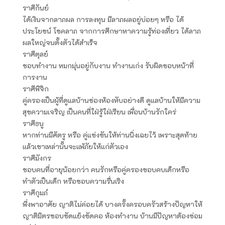
ราศีกันย์
ได้เงินจากลาภผล การลงทุน มีลาภผลอยู่บ่อยๆ หรือ ได้
ประโยชน์ โชคลาภ จากการศึกษาหาความรู้ท่องเที่ยว ได้ลาภ
ผลใหญ่จนตั้งตัวได้สำเร็จ
ราศีตุลย์
ชอบทำงาน หมกมุ่นอยู่กับงาน ทำงานเก่ง รับผิดชอบหน้าที่
การงาน
ราศีพิจิก
คู่ครองเป็นผู้ที่ดูแลบ้านช่องห้องหับอย่างดี ดูแลบ้านให้มีความ
สุขความเจริญ เป็นคนที่ใฝ่รู้ใฝ่เรียน เพื่อนบ้านรักใคร่
ราศีธนู
หากท่านมีศัตรู หรือ คู่แข่งขันให้ท่านนิ่งเฉยไว้ เพราะสุดท้าย
แล้วเขาเหล่านั้นจะแพ้ภัยให้แก่ตัวเอง
ราศีมังกร
ชอบคนที่อายุน้อยกว่า คนรักหรือคู่ครองขอบคบเด็กหรือ
ทำตัวเป็นเด็ก หรือชอบความรื่นเริง
ราศีกุมภ์
พี่งพาอาศัย ญาติไม่ค่อยได้ บางครั้งครอบครัวสร้างปัญหาให้
ญาติมิตรชอบขัดแย้งขัดคอ ห้องทำงาน บ้านมีปัญหาต้องซ่อม