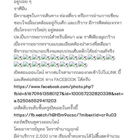
อยู่บ่อย ๆ
ราศีมีน
มีความสุขในการเดินทาง ท่องเที่ยว หรือการอ่านการเขียน
ชอบใจเมื่อแวดล้อมอยู่กับเด็ก และบริวาร มีการติดต่อเจรจา
เริ่มโครงการใหม่ๆ อยู่ตลอด
ปล.เป็นการพยากรณ์สำหรับลัคนา ๑๒ ราศีเพียงมุมกว้าง
เนื่องจากอยากทราบแบบละเอียดต้องนำดวงที่เหลือมา
พิจารณาประกอบจึงจะตอบประเด็นหลักได้อย่างแท้จริง
เปิดสอนออนไลน์ หากสนใจสามารถลองกดเข้าไปในLINK นี้
และติดต่อINBOX ทาง FACEBOOK ได้ครับ
https://www.facebook.com/photo.php?
fbid=616709613580127&id=100057232820338&set=
a.525065529411203
เคล็ดลับระดับชั้นครูเปิดเผยในครั้งนี้
https://fb.watch/hBH5m9ocsc/?mibextid=cr9u03
คอร์สเรียนดูดวงออนไลน์
โดยอาจารย์ยุทธ โหราชำนาญฤกษ์
มีค่าบริการ 2,500 บาท เรียนซ้ำทบทวนได้ไม่สิ้นสุดจำนวน