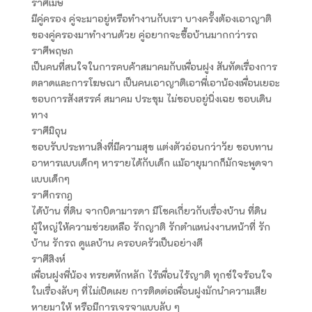
ราศีเมษ
มีคู่ครอง คู่จะมาอยู่หรือทำงานกับเรา บางครั้งต้องเอาญาติ
ของคู่ครองมาทำงานด้วย คู่อยากจะซื้อบ้านมากกว่ารถ
ราศีพฤษภ
เป็นคนที่สนใจในการคบค้าสมาคมกับเพื่อนฝูง สันทัดเรื่องการ
ตลาดและการโฆษณา เป็นคนเอาญาติเอาพี่เอาน้องเพื่อนเยอะ
ชอบการสังสรรค์ สมาคม ประชุม ไม่ชอบอยู่นิ่งเฉย ชอบเดิน
ทาง
ราศีมิถุน
ชอบรับประทานสิ่งที่มีความสุข แต่งตัวอ่อนกว่าวัย ชอบทาน
อาหารแบบเด็กๆ หารายได้กับเด็ก แม้อายุมากก็มักจะพูดจา
แบบเด็กๆ
ราศีกรกฎ
ได้บ้าน ที่ดิน จากบิดามารดา มีโชคเกี่ยวกับเรื่องบ้าน ที่ดิน
ผู้ใหญ่ให้ความช่วยเหลือ รักญาติ รักตำแหน่งงานหน้าที่ รัก
บ้าน รักรถ ดูแลบ้าน ครอบครัวเป็นอย่างดี
ราศีสิงห์
เพื่อนฝูงพี่น้อง ทรยศหักหลัก ไร้เพื่อนไร้ญาติ ทุกข์ใจร้อนใจ
ในเรื่องลับๆ ที่ไม่เปิดเผย การติดต่อเพื่อนฝูงมักนำความเสีย
หายมาให้ หรือมีการเจรจาแบบลับ ๆ