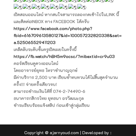
เปิดสอนออนไลน์ หากสนใจสามารถลองกดเข้าไปในLINK นี้
และติดต่อINBOX ทาง FACEBOOK ได้ครับ
https://www.facebook.com/photo.php?
fbid=616709613580127&id=100057232820338&set=
a.525065529411203
เคล็ดลับระดับชั้นครูเปิดเผยในครั้งนี้
https://fb.watch/hBH5m9ocsc/?mibextid=cr9u03
คอร์สเรียนดูดวงออนไลน์
โดยอาจารย์ยุทธ โหราชำนาญฤกษ์
มีค่าบริการ 2,500 บาท เรียนซ้ำทบทวนได้ไม่สิ้นสุดจำนวน
ครั้ง!!! จ่ายครั้งเดียวจบ!
สามารถชำระเงินได้ที่ 074-2-74490-6
ธนาคารกสิกรไทย ยุทธนา อรวัฒนะกุล
ชำระเรียบร้อยแจ้งสลิป ก่อนเข้าสู่กลุ่มเรียน
Copyright @ ajarnyoud.com | Developed by :