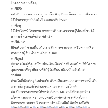
โชคลาภแบบฟลุ๊คๆ
ราศีพิจิก
หน้าที่การงานอาจจะถูกจำกัด มีระเบียบ ขั้นตอนมากขึ้น การ
ใช้อำนาจถูกจำกัดไม่อิสระแบบที่ผ่านมา
ราศีธนู
ได้ประโยชน์ โชคลาภ จากการศึกษาหาความรู้ท่องเที่ยว ได้
ลาภผลใหญ่จนตั้งตัวได้สำเร็จ
ราศีมังกร
มีอันต้องทำงานเกี่ยวกับการล้มหายตายจาก หรือความเสีย
หายของผู้อื่น ทำงานต่างประเทศ
ราศีกุมภ์
คู่ครองเป็นผู้ที่ดูแลบ้านช่องห้องหับอย่างดี ดูแลบ้านให้มีความ
สุขความเจริญ เป็นคนที่ใฝ่รู้ใฝ่เรียน เพื่อนบ้านรักใคร่
ราศีมีน
ท่านใดที่เป็นศัตรูกับท่านต้องคิดหนักเพราะดวงดาวช่วยนี้ เข้า
ตำราศัตรูจะแพ้ภัยตัวเองไม่สามารถทำอะไรได้
ปล.เป็นการพยากรณ์สำหรับลัคนา ๑๒ ราศีเพียงมุมกว้าง
เนื่องจากอยากทราบแบบละเอียดต้องนำดวงที่เหลือมา
พิจารณาประกอบจึงจะตอบประเด็นหลักได้อย่างแท้จริง