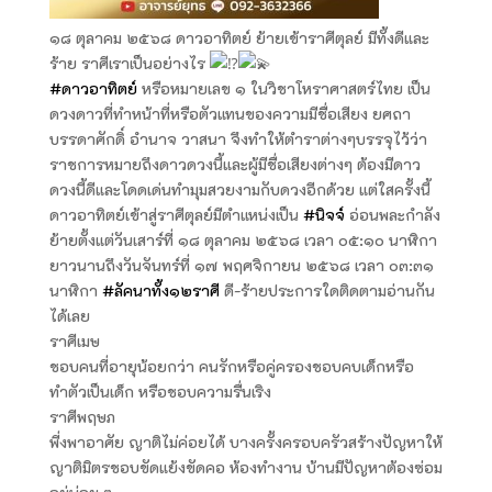
๑๘ ตุลาคม ๒๕๖๘ ดาวอาทิตย์ ย้ายเข้าราศีตุลย์ มีทั้งดีและ
ร้าย ราศีเราเป็นอย่างไร
#ดาวอาทิตย์
หรือหมายเลข ๑ ในวิชาโหราศาสตร์ไทย เป็น
ดวงดาวที่ทำหน้าที่หรือตัวแทนของความมีชื่อเสียง ยศถา
บรรดาศักดิ์ อำนาจ วาสนา จึงทำให้ตำราต่างๆบรรจุไว้ว่า
ราชการหมายถึงดาวดวงนี้และผู้มีชื่อเสียงต่างๆ ต้องมีดาว
ดวงนี้ดีและโดดเด่นทำมุมสวยงามกับดวงอีกด้วย แต่ใสครั้งนี้
ดาวอาทิตย์เข้าสู่ราศีตุลย์มีตำแหน่งเป็น
#นิจจ์
อ่อนพละกำลัง
ย้ายตั้งแต่วันเสาร์ที่ ๑๘ ตุลาคม ๒๕๖๘ เวลา ๐๕:๑๐ นาฬิกา
ยาวนานถึงวันจันทร์ที่ ๑๗ พฤศจิกายน ๒๕๖๘ เวลา ๐๓:๓๑
นาฬิกา
#ลัคนาทั้ง๑๒ราศี
ดี-ร้ายประการใดติดตามอ่านกัน
ได้เลย
ราศีเมษ
ชอบคนที่อายุน้อยกว่า คนรักหรือคู่ครองชอบคบเด็กหรือ
ทำตัวเป็นเด็ก หรือชอบความรื่นเริง
ราศีพฤษภ
พี่งพาอาศัย ญาติไม่ค่อยได้ บางครั้งครอบครัวสร้างปัญหาให้
ญาติมิตรชอบขัดแย้งขัดคอ ห้องทำงาน บ้านมีปัญหาต้องซ่อม