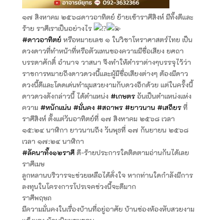
๑๗ สิงหาคม ๒๕๖๘ดาวอาทิตย์ ย้ายเข้าราศีสิงห์ มีทั้งดีและ
ร้าย ราศีเราเป็นอย่างไร
#ดาวอาทิตย์
หรือหมายเลข ๑ ในวิชาโหราศาสตร์ไทย เป็น
ดวงดาวที่ทำหน้าที่หรือตัวแทนของความมีชื่อเสียง ยศถา
บรรดาศักดิ์ อำนาจ วาสนา จึงทำให้ตำราต่างๆบรรจุไว้ว่า
ราชการหมายถึงดาวดวงนี้และผู้มีชื่อเสียงต่างๆ ต้องมีดาว
ดวงนี้ดีและโดดเด่นทำมุมสวยงามกับดวงอีกด้วย แต่ในครั้งนี้
ดาวดวงดังกล่าวนี้ ได้ตำแหน่ง
#เกษตร
อันเป็นตำแหน่งแห่ง
ความ
#หนักแน่น
#มั่นคง
#สถาพร
#ยาวนาน
#เสถียร
ที่
ราศีสิงห์ ตั้งแต่วันอาทิตย์ที่ ๑๗ สิงหาคม ๒๕๖๘ เวลา
๑๕:๒๔ นาฬิกา ยาวนานถึง วันพุธที่ ๑๗ กันยายน ๒๕๖๘
เวลา ๑๗:๒๔ นาฬิกา
#ลัคนาทั้ง๑๒ราศี
ดี-ร้ายประการใดติดตามอ่านกันได้เลย
ราศีเมษ
ลูกหลานบริวารจะช่วยเหลือได้ดั่งใจ หากท่านใดกำลังมีการ
ลงทุนในโครงการโปรเจคช่วงนี้จะดีมาก
ราศีพฤษภ
มีความมั่นคงในเรื่องบ้านที่อยู่อาศัย บ้านช่องห้องหับสวยงาม