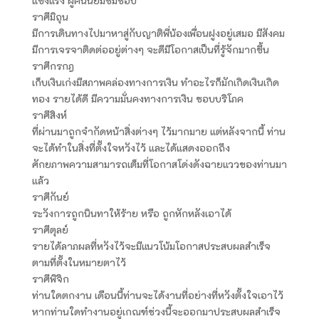
แข็งแรง ผู้คนนิยมชมชอบ
ราศีมิถุน
มีการเดินทางไปมาหาสู่กับญาติพี่น้องเพื่อนฝูงอยู่เสมอ มีสังคม
มีการเจรจาติดต่ออยู่ต่างๆ จะดีมีโอกาสเป็นที่รู้จักมากขึ้น
ราศีกรกฎ
เก็บเงินเก่งมีสภาพคล่องทางการเงิน ทำอะไรก็มักเกิดเงินเกิด
ทอง รายได้ดี มีความมั่นคงทางการเงิน ชอบบริโภค
ราศีสิงห์
ที่ผ่านมาถูกจำกัดหน้าสิ่งต่างๆ ไว้มากมาย แต่หลังจากนี้ ท่าน
จะได้ทำในสิ่งที่ตั้งใจหวังไว้ และได้แสดงออกถึง
ศักยภาพความสามารถเต็มที่โอกาสโด่งดังฉายแววของท่านมา
แล้ว
ราศีกันย์
ระวังการถูกนินทาให้ร้าย หรือ ถูกหักหลังเอาได้
ราศีตุลย์
รายได้ลาภผลที่หวังไว้จะมีแนวโน้มโอกาสประสบผลสำเร็จ
ตามที่ตั้งในหมายตาไว้
ราศีพิจิก
ท่านใดตกงาน เดือนนี้ท่านจะได้งานที่อย่างที่หวังตั้งใจเอาไว้
หากท่านใดทำงานอยู่เกณฑ์ช่วงนี้จะออกมาประสบผลสำเร็จ