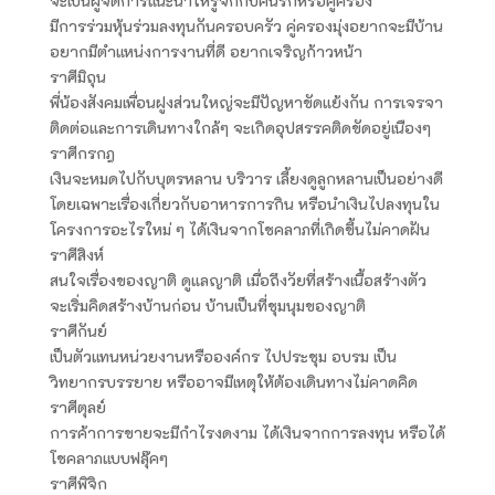
จะเป็นผู้จัดการแนะนำให้รู้จักกับคนรักหรือคู่ครอง
มีการร่วมหุ้นร่วมลงทุนกันครอบครัว คู่ครองมุ่งอยากจะมีบ้าน
อยากมีตำแหน่งการงานที่ดี อยากเจริญก้าวหน้า
ราศีมิถุน
พี่น้องสังคมเพื่อนฝูงส่วนใหญ่จะมีปัญหาขัดแย้งกัน การเจรจา
ติดต่อและการเดินทางใกล้ๆ จะเกิดอุปสรรคติดขัดอยู่เนืองๆ
ราศีกรกฎ
เงินจะหมดไปกับบุตรหลาน บริวาร เลี้ยงดูลูกหลานเป็นอย่างดี
โดยเฉพาะเรื่องเกี่ยวกับอาหารการกิน หรือนำเงินไปลงทุนใน
โครงการอะไรใหม่ ๆ ได้เงินจากโชคลาภที่เกิดขึ้นไม่คาดฝัน
ราศีสิงห์
สนใจเรื่องของญาติ ดูแลญาติ เมื่อถึงวัยที่สร้างเนื้อสร้างตัว
จะเริ่มคิดสร้างบ้านก่อน บ้านเป็นที่ชุมนุมของญาติ
ราศีกันย์
เป็นตัวแทนหน่วยงานหรือองค์กร ไปประชุม อบรม เป็น
วิทยากรบรรยาย หรืออาจมีเหตุให้ต้องเดินทางไม่คาดคิด
ราศีตุลย์
การค้าการขายจะมีกำไรงดงาม ได้เงินจากการลงทุน หรือได้
โชคลาภแบบฟลุ๊คๆ
ราศีพิจิก