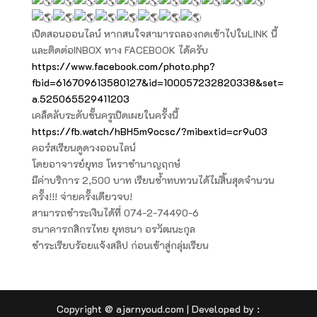
เปิดสอนออนไลน์ หากสนใจสามารถลองกดเข้าไปในLINK นี้
และติดต่อINBOX ทาง FACEBOOK ได้ครับ
https://www.facebook.com/photo.php?
fbid=616709613580127&id=100057232820338&set=
a.525065529411203
เคล็ดลับระดับชั้นครูเปิดเผยในครั้งนี้
https://fb.watch/hBH5m9ocsc/?mibextid=cr9u03
คอร์สเรียนดูดวงออนไลน์
โดยอาจารย์ยุทธ โหราชำนาญฤกษ์
มีค่าบริการ 2,500 บาท เรียนซ้ำทบทวนได้ไม่สิ้นสุดจำนวน
ครั้ง!!! จ่ายครั้งเดียวจบ!
สามารถชำระเงินได้ที่ 074-2-74490-6
ธนาคารกสิกรไทย ยุทธนา อรวัฒนะกุล
ชำระเรียบร้อยแจ้งสลิป ก่อนเข้าสู่กลุ่มเรียน
Copyright @ ajarnyoud.com | Developed by :