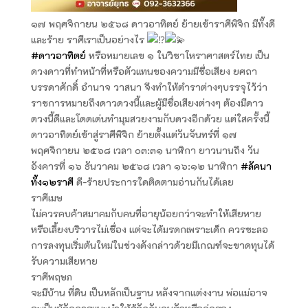
๑๗ พฤศจิกายน ๒๕๖๘ ดาวอาทิตย์ ย้ายเข้าราศีพิจิก มีทั้งดี
และร้าย ราศีเราเป็นอย่างไร
#ดาวอาทิตย์
หรือหมายเลข ๑ ในวิชาโหราศาสตร์ไทย เป็น
ดวงดาวที่ทำหน้าที่หรือตัวแทนของความมีชื่อเสียง ยศถา
บรรดาศักดิ์ อำนาจ วาสนา จึงทำให้ตำราต่างๆบรรจุไว้ว่า
ราชการหมายถึงดาวดวงนี้และผู้มีชื่อเสียงต่างๆ ต้องมีดาว
ดวงนี้ดีและโดดเด่นทำมุมสวยงามกับดวงอีกด้วย แต่ใสครั้งนี้
ดาวอาทิตย์เข้าสู่ราศีพิจิก ย้ายตั้งแต่วันจันทร์ที่ ๑๗
พฤศจิกายน ๒๕๖๘ เวลา ๐๓:๓๑ นาฬิกา ยาวนานถึง วัน
อังคารที่ ๑๖ ธันวาคม ๒๕๖๘ เวลา ๑๖:๑๒ นาฬิกา
#ลัคนา
ทั้ง๑๒ราศี
ดี-ร้ายประการใดติดตามอ่านกันได้เลย
ราศีเมษ
ไม่ควรคบค้าสมาคมกับคนที่อายุน้อยกว่าจะทำให้เสียหาย
หรือเลี้ยงบริวารไม่เชื่อง แต่จะได้มรดกเพราะเด็ก ควรชะลอ
การลงทุนเริ่มต้นใหม่ในช่วงดังกล่าวด้วยมีเกณฑ์จะขาดทุนได้
รับความเสียหาย
ราศีพฤษภ
จะมีบ้าน ที่ดิน เป็นหลักเป็นฐาน หลังจากแต่งงาน พ่อแม่อาจ