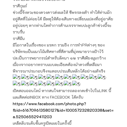
ราศีกุมภ์
ช่วงนี้จังหวะของดวงดาวส่งผลให้ ชีพจรลงเท้า ทำให้ท่านมัก
อยู่ติดที่ไม่ค่อยได้ มีเหตุให้ต้องเดินทางเปลี่ยนแปลงที่อยู่อาศัย
อยู่บ่อยๆ หากท่านใดทำการด้านเจรจาพบปะลูกค้าช่วงนี้จะ
ราบรื่น
ราศีมีน
มีโอกาสในเรื่องของ มรดก รวมถึง การทำPRต่างๆ ของ
บริษัทจะเป็นแนวโน้มทิศทางที่ดีตามที่มุ่งหมายวางเป้าไว้
ปล.เป็นการพยากรณ์สำหรับลัคนา ๑๒ ราศีเพียงมุมกว้าง
เนื่องจากอยากทราบแบบละเอียดต้องนำดวงที่เหลือมา
พิจารณาประกอบจึงจะตอบประเด็นหลักได้อย่างแท้จริง
เปิดสอนออนไลน์ หากสนใจสามารถลองกดเข้าไปในLINK นี้
และติดต่อINBOX ทาง FACEBOOK ได้ครับ
https://www.facebook.com/photo.php?
fbid=616709613580127&id=100057232820338&set=
a.525065529411203
เคล็ดลับระดับชั้นครูเปิดเผยในครั้งนี้