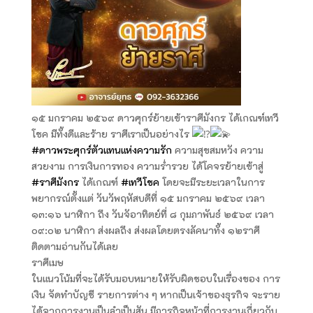
๑๕ มกราคม ๒๕๖๙ ดาวศุกร์ย้ายเข้าราศีมังกร ได้เกณฑ์เทวี
โชค มีทั้งดีและร้าย ราศีเราเป็นอย่างไร
#ดาวพระศุกร์ตัวแทนแห่งความรัก
ความสุขสมหวัง ความ
สวยงาม การเงินการทอง ความร่ำรวย ได้โคจรย้ายเข้าสู่
#ราศีมังกร
ได้เกณฑ์
#เทวีโชค
โดยจะมีระยะเวลาในการ
พยากรณ์ตั้งแต่ วันวัพฤหัสบดีที่ ๑๕ มกราคม ๒๕๖๙ เวลา
๑๓:๑๖ นาฬิกา ถึง วันจัอาทิตย์ที่ ๘ กุมภาพันธ์ ๒๕๖๙ เวลา
๐๙:๐๒ นาฬิกา ส่งผลถึง ส่งผลโดยตรงลัคนาทั้ง ๑๒ราศี
ติดตามอ่านกันได้เลย
ราศีเมษ
ในแนวโน้มที่จะได้รับมอบหมายให้รับผิดชอบในเรื่องของ การ
เงิน จัดทำบัญชี รายการต่าง ๆ หากเป็นเจ้าของธุรกิจ จะราย
ได้จากการงานเป็นลำเป็นสัน มีภารกิจหน้าที่การงานเกี่ยวกับ