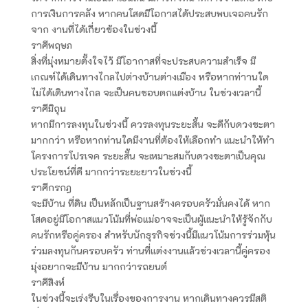
การเงินการคลัง หากคนโสดมีโอกาสได้ประสบพบเจอคนรัก
จาก งานที่ได้เกี่ยวข้องในช่วงนี้
ราศีพฤษภ
สิ่งที่มุ่งหมายตั้งใจไว้ มีโอากาสที่จะประสบความสำเร็จ มี
เกณฑ์ได้เดินทางไกลไปต่างบ้านต่างเมือง หรือหากท่าานใด
ไม่ได้เดินทางไกล จะเป็นคนชอบตกแต่งบ้าน ในช่วงเวลานี้
ราศีมิถุน
หากมีการลงทุนในช่วงนี้ ควรลงทุนระยะสั้น จะดีกับดวงชะตา
มากกว่า หรือหากท่านใดมีงานที่ต้องให้เลือกทำ แนะนำให้ทำ
โครงการโปรเจค ระยะสั้น จะเหมาะสมกับดวงชะตาเป็นคุณ
ประโยชน์ที่ดี มากกว่าระยะยาวในช่วงนี้
ราศีกรกฎ
จะมีบ้าน ที่ดิน เป็นหลักเป็นฐานสร้างครอบครัวมั่นคงได้ หาก
โสดอยู่มีโอกาสแนวโน้มที่พ่อแม่อาจจะเป็นผู้แนะนำให้รู้จักกับ
คนรักหรือคู่ครอง สำหรับนักธุรกิจช่วงนี้มีแนวโน้มการร่วมหุ้น
ร่วมลงทุนกันครอบครัว ท่านที่แต่งงานแล้วช่วงเวลานี้คู่ครอง
มุ่งอยากจะมีบ้าน มากกว่ารถยนต์
ราศีสิงห์
ในช่วงนี้จะเร่งรีบในเรื่องของการงาน หากเดินทางควรมีสติ