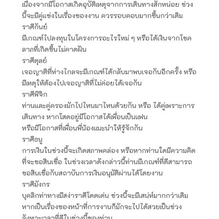
เนื่องจากมีโอกาสเกิดอุบัติเหตุจากการเดินทางสักหน่อย ช่วง
นี้จะมีคู่แข่งในเรื่องของงาน ควรรอบคอบมากขึ้นกว่าเดิม
ราศีกันย์
มีเกณฑ์ไปลงทุนในโครงการอะไรใหม่ ๆ หรือได้เงินจากโชค
ลาภที่เกิดขึ้นไม่คาดฝัน
ราศีตุลย์
เจอญาติที่ห่างไกลจะมีเกณฑ์ได้กลับมาพบเจอกันอีกครั้ง หรือ
มีเหตุให้ต้องไปเจอญาติที่ไม่ค่อยได้เจอกัน
ราศีพิจิก
ท่านและคู่ครองมักไปไหนมาไหนด้วยกัน หรือ ได้คู่เพราะการ
เดินทาง หากโสดอยู่มีโอกาสได้เพื่อนเป็นแฟน
หรือมีโอกาสที่เพื่อนพี่น้องแนะนำให้รู้จักกัน
ราศีธนู
การเงินในช่วงนี้จะเกิดสภาพคล่อง หรือหากท่านใดมีความคิด
ที่จะขอสินเชื่อ ในช่วงเวลาดังกล่าวนี้ท่านมีเกณฑ์ที่ดีสามารถ
ขอสินเชื่อกับสถาบันการเงินอนุมัติผ่านได้โดยงาน
ราศีมังกร
บุคลิกท่าทางมีสง่าราศีโดดเด่น ช่วงนี้จะมีเสน่ห์มากกว่าเดิม
หากเป็นเรื่องของหน้าที่การงานก็มักจะไปได้สวยเป็นช่วง
จังหวะเวลาที่ดีในช่วงนี้ของท่าน