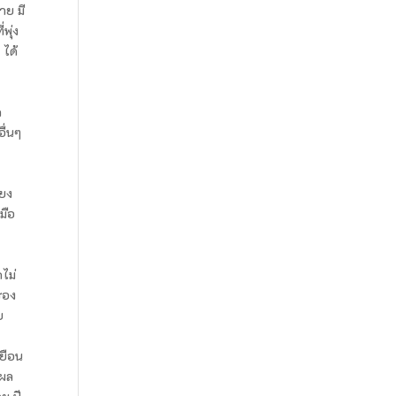
าย มี
พุ่ง
 ได้
ด
ื่นๆ
ียง
มือ
ดไม่
รอง
ย
เยือน
ุผล