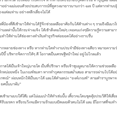
ะตาอย่างแน่นอนด้วยประสบการณ์ที่ดูดวงมายาวนานกว่า ๑๗ ปี แต่หากท่านปฏิ
แต่ละท่าน อย่างหลีกเลี่ยงไม่ได้
งพี่น้องที่ดีเข้ามาให้ท่านได้รู้จักช่วยเหลืออาศัยกันได้ด้านต่าง ๆ รวมถึงมีแนวโ
บท่านเหล่านั้นให้กระจ่างแจ้ง ได้เข้าสังคมใหม่ๆ เจอคนเก่งๆมีความรู้ความสาม
ะทำให้ท่านได้ช่องทางทำเงินทำธุรกิจต่อยอดได้อย่างราบรื่น
ได้หลากหลายช่องทาง หรือ หากท่านใดทำงานประจำมีช่องทางเดียว หมายความว
ีนี้ บริหารจัดการให้ๆ ดี โอกาสเป็นเศรษฐีหน้าใหม่ อยู่ไม่ไกลแล้ว
โอกาสได้เป็นเจ้าใหญ่นายโต เป็นที่ปรึกษา หรือเจ้าขุนมูลนายให้ความช่วยเหลือ
งสักหน่อยหนึ่ง ในเกณฑ์ชะตา หากทำกุศลกรรมสม่ำเสมอ สามารถผ่านไปได้อย
เกฑณ์“ ผ่อนหนักให้เป็นเบาได้ และได้ตำแหน่ง “องค์เกณฑ์” ตามตำราบูรพาจ
ง ยศนั้นนาพัน”
ามาแบบใต้โต๊ะ แต่ไม่แนะนำให้ทำเช่นนั้น เดี๋ยวจะโดนขุดคุ้ยประวัติให้เสื่อ
ด้รับมรดก หรือระวังจะมีความรักแบบเปิดเผยตัวตนไม่ได้ และ มีโอกาสที่จะท