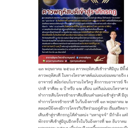
๑๓ พฤษภาคม ๒๕๖๘ ดาวพฤหัสบดีเข้าราศีมิถุน มีทั้งด
ดาวพฤหัสบดี ในทางโหราศาสต์แน่นอนย่อมหมายถึง ด
อาจารย์ สมัยก่อนโบราณไหว้ครู สักการะอาจารย์ จึง
ปกติ ราศีละ ๑ ปี หรือ ๑๒ เดือน แต่ก็แน่นอนโหราศาส
ทำการเดินโคจรย้ายราศีเปลี่ยนตำแหน่งเข้าสู่ราศี ม
ทำการโคจรย้ายราศี ในวันอังคารที่ ๑๓ พฤษภาคม ๒๕๖
ตลอดปียังคงมีการโคจรวิปริตร่วมอยู่ด้วย เริ่มเสร
เดินเข้าสู่ราศีกรกฎได้ตำแหน่ง “มหาอุจจ์” มีกำลัง แ
พักรราศีเข้าสู่มิถุนอีกครั้งในวันอังคารที่ ๒๓ ธัน
พฤษภาคม ๒๕๖๙ เมื่ออ่านถึงจุดนี้หลายท่านอาจจะ