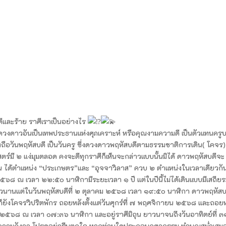
ีและร้าย ราศีเราเป็นอย่างไร
วงดาวอันเป็นเทพประธานแห่งศุภเคราะห์ หรือคุณงามความดี เป็นตัวแทนครู
ถือวันพฤหัสบดี เป็นวันครู ซึ่งดวงดาวพฤหัสบดีตามธรรมชาติการเดิน( โคจร)
ตร์มี ๒ แง่มุมตลอด คงจะดีทุกราศีก็เห็นจะกล่าวแบบนั้นมิได้ ดาวพฤหัสบดีจะ
ิถุน ได้ตำแหน่ง “ประเกษตร”และ “อุจจาวิลาส” ควบ ๒ ตำแหน่งในเวลาเดียวกั
๘ ณ เวลา ๒๒:๕๐ นาฬิกามีระยะเวลา ๑ ปี แต่ในปีนี้ไม่ได้เดินแบบมีเสถีย
ิดยาวนานแต่ในวันพฤหัสบดีที่ ๒ ตุลาคม ๒๕๖๘ เวลา ๑๙:๕๐ นาฬิกา ดาวพฤหัส
ต่ก็ยังโคจรวิปริตพักร ถอยหลังตั้งแต่วันศุกร์ที่ ๗ พฤศจิกายน ๒๕๖๘ และถอย
วาคม ๒๕๖๘ ณ เวลา ๐๗:๓๖ นาฬิกา และอยู่ราศีมิถุน ยาวนาจนถึงวันอาทิตย์ที่ ๓
มีความกังวล โปรดอย่ารีบตกใจ หากท่านใดประกอบกุศลกรรม ทำบุญสม่ำเสม