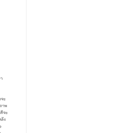
บา
นจะ
รภาพ
บดีจะ
หลัง
๑
อ