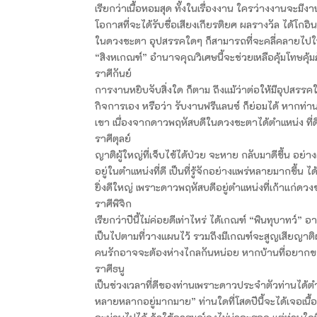
เรียกว่าเนื้อหอมสุด ทั้งในเรื่องงาน ใครว่างงานจะมีง
โอกาสที่จะได้รับชื่อเสียงเกียรติยศ ผลรางวัล ได้โกอิ
ในดวงชะตา อุปสรรคใดๆ ก็สามารถที่จะคลี่คลายไปในทิ
“สิงหเกณฑ์” อำนาจคุณวิเศษนี้จะช่วยเหลือคุ้มโทษคุ้
ราศีกันย์
การงานหยิบจับสิ่งใด ก็ตาม ถึงแม้ว่าต่อให้มีอุปสร
กิจการเอง หรือว่า รับงานฟรีแลนซ์ ก็ย่อมได้ หากท่า
เขา เนื่องจากดาวพฤหัสบดีในดวงชะตาได้ตำแหน่ง ที
ราศีตุลย์
ญาติผู้ใหญ่ที่เจ็บไข้ได้ป่วย จะหาย กลับมาดีขึ้น อ
อยู่ในตำแหน่งที่ดี เป็นที่รู้จักอย่างแพร่หลายมากขึ้
ยิ่งดีใหญ่ เพราะดาวพฤหัสบดีอยู่ตำแหน่งที่เก้าแก่ดว
ราศีพิจิก
เรียกว่าปีนี้ไม่ค่อยดีเท่าไหร่ ได้เกณฑ์ “พินทุบาทว์
เป็นไปตามที่วางแผนไว้ รวมถึงมีเกณฑ์จะสูญเสียญาติผู
คนรักอาจจะต้องห่างไกลกันหน่อย หากบ้านที่อยากขายท
ราศีธนู
เป็นช่วงเวลาที่ดีของท่านเพราะดาวประจำตัวท่านได้ต
หลายหลากอยู่มากมาย” ท่านใดที่โสดปีนี้จะได้เจอเนื้