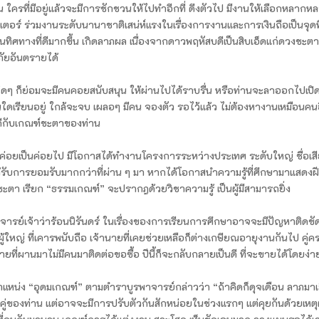
าน ใครที่มีอยู่แล้วจะมีการชักชวนให้ไปทำอีกที่ ดึงตัวไป มีงานให้เลือกหลากหล
นเตอร์ ร่วมงานระดับนานาชาติเสน่ห์แรงในเรื่องการงานและการเงินถือเป็นจุดที่
ศทางที่ดีมากขึ้น เกิดลาภผล เนื่องจากดาวพฤหัสบดีเป็นสิบเอ็ดแก่ดวงชะตา
มภัยอันตรายได้
รคใดๆ ก็ย่อมจะมีคนคอยสนับสนุน ให้ผ่านไปได้ราบรื่น หรือท่านจะลาออกไปเปิ
นใดเรียนอยู่ ใกล้จะจบ เผลอๆ มีคน จองตัว รอไว้แล้ว ไม่ต้องหางานเหมือนคนอ
่ดีกับเกณฑ์ชะตาของท่าน
ย่างค่อยเป็นค่อยไป มีโอกาสได้ทำงานโครงการระหว่างประเทศ ระดับใหญ่ ชื่อเส
น ได้รับการยอมรับมากกว่าที่ผ่าน ๆ มา หากได้โอกาสนำความรู้ที่ศึกษามาแสดงฝี
งชะตา เรียก “ธรรมเกณฑ์” จะปรากฎด้วยวิชาความรู้ เป็นผู้มีสามารถยิ่ง
” อาจารย์เจ้าว่าร้อนนิรันดร์ ในเรื่องของการเรียนการศึกษาอาจจะมีปัญหาติดขั
้ใหญ่ ที่เคารพนับถือ เจ้านายที่เคยช่วยเหลือก็ต่างเกษียณอายุงานกันไป คู่ค
ี่ผานมาไม่มีคนมาติดต่อขอซื้อ ปีนี้ก็จะกลับกลายเป็นดี ที่จะขายได้โดยง่า
ำแหน่ง “อุดมเกณฑ์” ตามตำราบูรพาจารย์กล่าวว่า “ถ้าคิดก็ดุจเดือน ลาภมา
อคู่ของท่าน แต่อาจจะมีการปรับตัวกันสักหน่อยในช่วงแรกๆ แต่คุยกันด้วยเหต