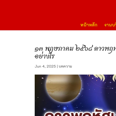
หน้าหลัก
งานบร
๑๓ พฤษภาคม ๒๕๖๘ ดาวพฤหัสบดีเ
อย่างไร
Jun 4, 2025
|
บทความ