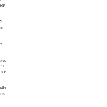
บัติ
น้ม
ารถ
่า
 ส่วน
่าง
ารย์
มเสีย
ำงาน