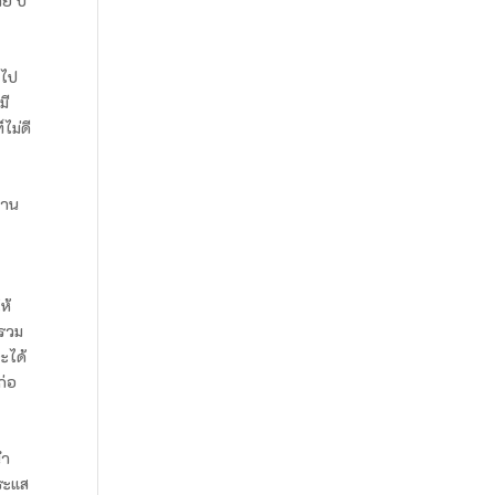
ย ปี
นไป
มี
ไม่ดี
่าน
ห้
 รวม
จะได้
ก่อ
นำ
ระแส