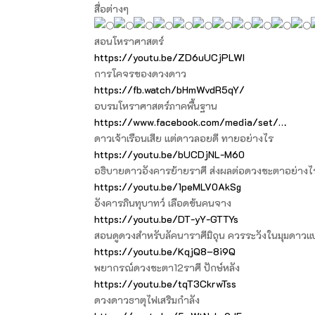
สื่อต่างๆ
สอนโหราศาสตร์
https://youtu.be/ZD6uUCjPLWI
การโคจรของดวงดาว
https://fb.watch/bHmWvdR5qY/
อบรมโหราศาสตร์ภาคพื้นฐาน
https://www.facebook.com/media/set/…
ดาวเจ้าเรือนเสีย แต่ดาวลอยดี ทายอย่างไร
https://youtu.be/bUCDjNL-M60
อธิบายดาวอังคารย้ายราศี ส่งผลต่อดวงชะตาอย่างไ
https://youtu.be/1peMLV0AkSg
อังคารภินทุบาทว์ เลือดข้นคนจาง
https://youtu.be/DT-yY-GTTYs
สอนดูดวงสำหรับลัคนาราศีมิถุน ควรระวังในมุมดาว
https://youtu.be/KqjQ8–8i9Q
พยากรณ์ดวงชะตา12ราศี ปักษ์หลัง
https://youtu.be/tqT3CkrwTss
ดวงดาวธาตุไฟเสริมกำลัง