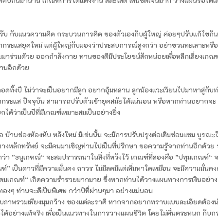
ที่คบกันมานาน เกณฑ์การได้แต่งงาน สละโสด เห็นชัดเจนมาก วางแผนรอได้เล
นะครับ กับแนวความคิด กระบวนการคิด ของตัวเองกับผู้ใหญ่ ค่อยๆปรับแก้ไขกั
ข้ากระแสยุคใหม่ แต่ผู้ใหญ่กับมองว่าประสบการณ์สูงกว่า อย่าชวนทะเลาะหรือ
ติมมาร่วมด้วย ออกกำลังกาย ทานของดีมีประโยชน์สักหน่อยเพื่อหลีกเลี่ยงเกณฑ์
งานอีกด้วย
ลอดทั้งปี ไม่ว่าจะเป็นอยากมีลูก อยากอุ้มหลาน ลูกน้องแวะเวียนไปมาหาสู่กับท
กับยุคกระแส ปัจจุบัน สามารถปรับตัวเข้ายุคสมัยได้แน่นอน หรือหากท่านอยากจะ
ด้ว่าเป็นปีที่มีเกณฑ์เหมาะสมเป็นอย่างยิ่ง
หรือ บ้านช่องห้องหับ หลังใหม่ มิเช่นนั้น จะมีการปรับปรุงต่อเติมซ่อมแซม บูรณะใ
คงทางหลักทรัพย์ จะมีคนมาเชิญท่านไปเป็นที่ปรึกษา ขอความรู้จากท่านอีกด้วย
รียกว่า ”ธนูเกฑณ์“ จะสมปรารถนาในสิ่งที่หวังไว้ เกณฑ์ที่สองคือ ”ปทุมเกณฑ์“ 
” เป็นดาวที่มีความมั่นคง ถาวร ไม่มีลดมีแต่เพิ่มหาใดเหมือน จะมีความมั่นคง
คือ ”อุดมเกณฑ์“ เกิดความร่ำรวยมากมาย ซึ่งหากท่านได้วางแผนทางการเงินอย่าง
งินๆทองๆ ท่านจะดีเป็นพิเศษ กว่าปีที่ผ่านๆมา อย่างแน่นอน
นแบบภาพรวมเพียงมุมกว้าง ของแต่ละราศี หากจากอยากทราบแบบละเอียดต้อง
ด้อย่างแท้จริง เพื่อเป็นแนวทางในการวางแผนชีวิต โดยไม่ตื่นตระหนก กับก