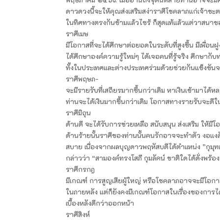
ดาวดวงนี้จะให้คุณส่งเสริมสง่าราศีโชคลาภแก่เจ้าช
ในทิศทางตรงกันข้ามแล้วไซร้ ก็สุดแท้แล้วแต่วาสนาของ
ราศีเมษ
มีโอกาสที่จะได้ศึกษาต่อยอดในระดับที่สูงขึ้น มีเพื่อนฝู
ได้ศึกษาองค์ความรู้ใหม่ๆ ได้เจอคนที่รู้จริง ศึกษากั
ทั้งในประเทศและต่างประเทศร่วมด้วยช่วยกันแข็งขันจ
ราศีพฤษภ-
จะมีรายรับที่เสถียรมากขึ้นกว่าเดิม หาเงินเข้ามา
ท่านจะได้เงินมากขึ้นกว่าเดิม โอกาสทางรายรับจะดีในป
ราศีมิถุน
ด้านดี จะได้รับการช่วยเหลือ สนับสนุน ส่งเสริม ให้มี
ด้านร้ายนั้นราศีของท่านนั้นคนรักอาจจะทำตัว งอแ
สบาย เนื่องจากผลบุญดาวพฤหัสบดีได้ตำแหน่ง ”กุมุท
กล่าวว่า “สามองค์ทรงโสภี กุมลัคน์ ชาติใดได้ดั่งพร้อ
ราศีกรกฎ
มีเกณฑ์ การสูญเสียผู้ใหญ่ หรือโชคลาภอาจจะมีโอกาสเข้
ในภายหลัง แต่ก็ยังคงมีเกณฑ์โอกาสในเรื่องของการไ
เบื้องหลังดีกว่าออกหน้า
ราศีสิงห์