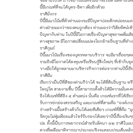
จะผ่านไปได้ ถ้าใช้อารมณ์คงไม่น่าจะรอด แต่ท่านใด
นี้มีเกณฑ์ที่จะได้บุตร-ธิดา เพิ่มอีกด้วย
ราศีมังกร
ปีนี้มีแนวโน้มที่ตัวท่านเองจะมีปัญหาบ่อยสักหน่อย
ต่างฝ่ายมองว่าของตนถูกต้อง ท่านมองว่าวิสัยทัศน์เ
ปัญหากับท่าน ในปีนี้มีโอกาสเรื่องปัญหาสุขภาพเพิ่มเ
ทางสุขภาพ มีโอกาสเปลี่ยนแปลงโยกย้ายถิ่นฐานที่ทำ
ราศีกุมภ์
ปีนี้แนวโน้มเรื่องของบุตรหลานบริวาร จะมีมาเรื่อยๆต
รวมถึงมีโอกาสได้ลงทุนหรือเรียนรู้สิ่งใหม่ๆ ที่เข้า
วางมือให้ลูกหลานมาบริหารกิจการต่อจากท่านปีนี้เรียกไ
ราศีมีน
เรียกว่าเป็นปีที่ดีของท่านก็ว่าได้ จะได้ที่ดินถิ่นฐาน 
ใหญ่โต สวยงามขึ้น ปีนี้สามารถตั้งตัวได้มีความมั่น
ถึงได้เณฑ์ที่ดีถึง ๔ ตำแหน่ง นั่นคือ เกณฑ์แรกที่ได้เ
รับการย่กย่องสรรเสริญ และเกณฑ์ที่สามคือ “องค์เกณฑ์
ร่างสร้างเนื้อสร้างตัวกันได้เลยทีเดียว เกณฑ์ที่สี่
รัดกุมไม่ฟุ่มเฟือยแล้วไซร้รับรองได้เลยว่าปีนี้เรื่องเ
ปล. ทั้งนี้เป็นการพยากรณ์สำหรับลัคนา ๑๒ ราศีใ
ดวงที่เหลือมาพิจารณาประกอบจึงจะตอบประเด็นหลักไ