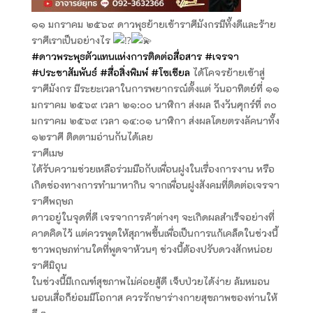
๑๑ มกราคม ๒๕๖๙ ดาวพุธย้ายเข้าราศีมังกรมีทั้งดีและร้าย
ราศีเราเป็นอย่างไร
#ดาวพระพุธตัวแทนแห่งการติดต่อสื่อสาร
#เจรจา
#ประชาสัมพันธ์
#สื่อสิ่งพิมพ์
#โซเชียล
ได้โคจรย้ายเข้าสู่
ราศีมังกร มีระยะเวลาในการพยากรณ์ตั้งแต่ วันอาทิตย์ที่ ๑๑
มกราคม ๒๕๖๙ เวลา ๒๑:๐๐ นาฬิกา ส่งผล ถึงวันศุกร์ที่ ๓๐
มกราคม ๒๕๖๙ เวลา ๑๔:๐๑ นาฬิกา ส่งผลโดยตรงลัคนาทั้ง
๑๒ราศี ติดตามอ่านกันได้เลย
ราศีเมษ
ได้รับความช่วยเหลือร่วมมือกับเพื่อนฝูงในเรื่องการงาน หรือ
เกิดช่องทางการทำมาหากิน จากเพื่อนฝูงสังคมที่ติดต่อเจรจา
ราศีพฤษภ
ดาวอยู่ในจุดที่ดี เจรจาการค้าต่างๆ จะเกิดผลสำเร็จอย่างที่
คาดคิดไว้ แต่ควรพูดให้สุภาพขึ้นเพื่อเป็นการแก้เคล็ดในช่วงนี้
ชาวพฤษภท่านใดที่พูดจาห้วนๆ ช่วงนี้ต้องปรับดวงสักหน่อย
ราศีมิถุน
ในช่วงนี้มีเกณฑ์สุขภาพไม่ค่อยสู้ดี เจ็บป่วยได้ง่าย ล้มหมอน
นอนเสื่อก็ย่อมมีโอกาส ควรรักษาร่างกายสุขภาพของท่านให้