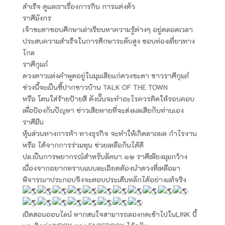
สำเร็จ ดูแลเราเรื่องการกิน การแต่งตัว
ราศีมังกร
เจ้าชะตาชอบศึกษาเล่าเรียนหาความรู้ต่างๆ อยู่ตลอดเวลา
ประสบความสำเร็จในการศึกษาระดับสูง ชอบท่องเที่ยวทาง
ไกล
ราศีกุมภ์
ดวงดาวแห่งคำพูดอยู่ในมุมเสียแก่ดวงชะตา ชาวราศีกุมภ์
ช่วงนี้จะเป็นขี้ปากชาวบ้าน TALK OF THE TOWN
หรือ โดนใส่ร้ายป้ายสี ดังนั้นจะทำอะไรควรคิดให้รอบคอบ
เพื่อป้องกันปัญหา ข่าวเสียหายที่จะส่งผลเสียกับท่านเอง
ราศีมีน
หุ้นส่วนทางการค้า ทางธุรกิจ จะทำให้เกิดลาภผล กำไรงาน
หรือ ได้จากการร่วมทุน ช่วยเหลือกันได้ดี
ปล.เป็นการพยากรณ์สำหรับลัคนา ๑๒ ราศีเพียงมุมกว้าง
เนื่องจากอยากทราบแบบละเอียดต้องนำดวงที่เหลือมา
พิจารณาประกอบจึงจะตอบประเด็นหลักได้อย่างแท้จริง
เปิดสอนออนไลน์ หากสนใจสามารถลองกดเข้าไปในLINK นี้