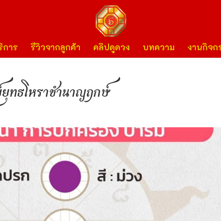
ิการ
รีวิวจากลูกค้า
คลิปดูดวง
บทความ
งานกิจก
ย์ยุทธโหราชำนาญฤกษ์