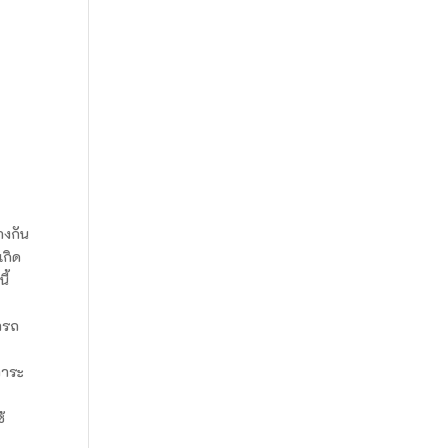
างกัน
เกิด
ี้
ารถ
การะ
้