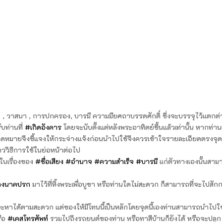
, วาสนา , การปกครอง, บารมี ความมียศถาบรรดศักดิ์ ซึ่งจะบรรจุไว้แตกต่
ับท่านที่
#เกิดอังคาร
โดยจะนับตั้งแต่หลังพระอาทิตย์ขึ้นแล้วเท่านั้น หากท่าน
มคาดหมายจึงขี้แจงให้กระจ่างแจ้งก่อนนำไปใช้จึงควรเข้าใจรายละเอียดตรงจุดน
าววิธีการใช้ในย่อหน้าต่อไป
ในเรื่องของ
#ชื่อเสียง
#อำนาจ
#ความสำเร็จ
#บารมี
แก่ตัวทางเองนั้นสาม
างนาคปรก
มาไว้ที่หิ้งพระเพื่อบูชา หรือท่านใดไม่สะดวก ก็สามารถที่จะไปสัก
จะหาได้ตามสะดวก แต่ของให้มีโทนนี้เป็นหลักโดยจุดนี้เองท่านสามารถนำไปใช
รือ
#เคสโทรศัพท์
รวมไปถึงรถยนต์ของท่าน หรือทาสีบ้านก็ยังได้ หรือจะปลูก