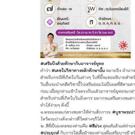
#เสริมปังด้วยทักษากับอาจารย์ยุทธ
คำว่า
#เดชในวิชาทางหลักทักษานั้น
หมายถึง อำนาจ 
สำหรับกรณีที่เกิดในวันต่างๆ ในที่นี้จะขออธิบายสำหร
วันอื่นจะนำเคล็ดวิชานี้ไปเสริมย่อมไม่เป็นผลที่ดีตา
ก่อน เมื่อทุกท่านเข้าใจตรงกันแล้วอาจารย์ยุทธจะกล่
สำหรับท่านที่เกิดในวันอังคาร อยากจะเสริมดวงชะตา
ทำได้ง่ายๆ ดังนี้
๑.พระมงคลแก่ดวงชะตาให้ท่านสักการะ
#บูชาพระป
ไหว้พระปางดังกล่าวที่วัดต่างๆก็ได้
๒. สีที่เป็นมงคลของท่านคือ
#สีม่วง
สุดแท้แล้วแต่ท่าน
#ประยุกต์
กับการใส่เสื้อผ้าของท่านเพื่อเสริมบารมี ห