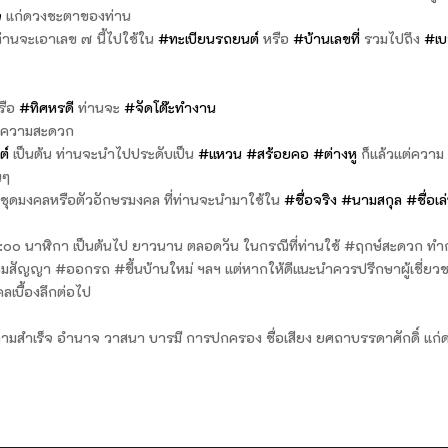
จ
แก่ดวงชะตาของท่าน
ยท่านจะเอาเลข ๗ นี้ไปใช้ใน
#ทะเบียนรถยนต์
หรือ
#บ้านเลขที่
รวมไปถึง
#เบ
รือ
#ทิศหรดี
ท่านจะ
#จัดโต๊ะทำงาน
ดยความสะดวก
ต์
เป็นต้น ท่านจะนำไปประดับเป็น
#แหวน
#สร้อยคอ
#ต่างหู
ก็แล้วแต่ความ
นๆ
ป็นชุดมงคลหรือตัวอักษรมงคล ที่ท่านจะนำมาใช้ใน
#ชื่อจริง
#นามสกุล
#ชื่อเล
๐๐ นาฬิกา เป็นต้นไป ยาวนาน ตลอดวัน ในกรณีที่ท่านใช้ #ฤกษ์สะดวก ท
นามสัญญา #ออกรถ #ขึ้นบ้านใหม่ ฯลฯ แต่หากให้ดีแนะนำควรปรึกษาผู้เชี่ย
ลเบื้องลึกต่อไป
นความสำเร็จ อำนาจ วาสนา บารมี การปกครอง ชื่อเสียง ยศถาบรรดาศักดิ์ แก่