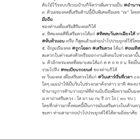
ต้นไม้ไว้รอบบริเวณบ้านก็จัดว่าเพิ่มความเป็น
#อำนา
๓. ตัวเลขมงคลที่เสริมด้านนี้เป็นพิเศษคือเลข “๗” โด
มือถือ
ของท่านเพื่อเสริมสิริมงคลก็ได้
๔. ทิศมงคลดีที่เสริมดวงได้แก่
#ทิศตะวันตกเฉียงใต้
ห
#หันหัวนอน
หรือ ก็สุดแล้วแต่จะนำไปประยุกต์ใช้โ
๕. อัญมณีมงคล
#ถูกโฉลก
#เสริมดวง
ได้แก่
#อเมทิส
สะดวกในต่างแต่งตัวหรือออกงานสังคมในช่วงเวลานั้
๖. ตัวอักษรมงคลที่เหมาะสมได้แก่ ด ต ถ ท ธ น จัดเ
รวมไปถึง
#ทะเบียนรถยนต์
ของท่านก็ได้
๗ วันมงคล เพื่อเสริมดวงได้แก่
#วันเสาร์เริ่มที่เวลา
๐๖:
ใดๆ แนะนำให้เป็นวันในช่วงเวลาดังกล่าว อาทิ #ลง
ชำนาญการด้านวางฤกษ์ที่ท่านนับถือเพื่อความเป็นมงค
๘ คาถาเสริมดวง : โส มา นะ กะ ริ ถา โธ ( ๑๐ จบ )
โดยที่กล่าวมาทั้งหมดนี้เป็นการเน้นเสริมดวงในเด้า
ชะตา ท่านสามารถนำไปประยุกต์ใช้ได้ตามอัธยาศัย