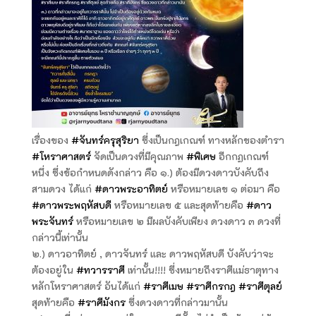
เรื่องของ
#จันทร์ครุสุริยา
ซึ่งเป็นกฎเกณฑ์ ทางหลักของตำรา
#โหราศาสตร์
จัดเป็นดวงที่มีคุณภาพ
#พิเศษ
อีกกฏเกณฑ์
หนึ่ง ซึ่งข้อกำหนดดังกล่าว คือ ๑.) ต้องมีดวงดาวบังคับถึง
สามดวง ได้แก่
#ดาวพระอาทิตย์
หรือหมายเลข ๑ ต่อมา คือ
#ดาวพระพฤหัสบดี
หรือหมายเลข ๕ และสุดท้ายคือ
#ดาว
พระจันทร์
หรือหมายเลข ๒ มีผลบังคับเพียง ดวงดาว ๓ ดวงที่
กล่าวนี้เท่านั้น
๒.) ดาวอาทิตย์ , ดาวจันทร์ และ ดาวพฤหัสบดี บังคับว่าจะ
ต้องอยู่ใน
#ทวารราศี
เท่านั้น!!!! ซึ่งหมายถึงราศีแม่ธาตุทาง
หลักโหราศาสตร์ อันได้แก่
#ราศีเมษ
#ราศีกรกฎ
#ราศีตุลย์
สุดท้ายคือ
#ราศีมังกร
ซึ่งดวงดาวที่กล่าวมานั้น