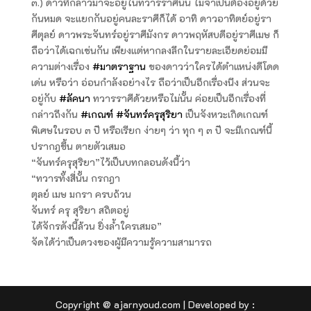
๓.) ดาวที่กล่าวมาจะอยู่ในทวารราศีนั้น ไม่จำเป็นต้องอยู่ด้วย
กันหมด จะแยกกันอยู่คนละราศีก็ได้ อาทิ ดาวอาทิตย์อยู่รา
ศีตุลย์ ดาวพระจันทร์อยู่ราศีมังกร ดาวพฤหัสบดีอยู่ราศีเมษ ก็
ถือว่าได้เฉกเช่นกัน เพียงแต่หากลงลึกในรายละเอียดย่อมมี
ความต่างเรื่อง
#มาตราฐาน
ของดาวว่าใครได้ตำแหน่งดีโดด
เด่น หรือว่า อ่อนกำลังอย่างไร ถือว่าเป็นอีกเรื่องนึง ส่วนจะ
อยู่กับ
#ลัคนา
ทวารราศีด้วยหรือไม่นั้น ค่อยเป็นอีกเรื่องที่
กล่าวถึงกัน
#เกณฑ์
#จันทร์ครุสุริยา
เป็นจังหวะเกิดเกณฑ์
พิเศษในรอบ ๓ ปี หรือเรียก ง่ายๆ ว่า ทุก ๆ ๓ ปี จะมีเกณฑ์นี้
ปรากฎขึ้น ตายตัวเสมอ
“จันทร์ครุสุริยา”ไว้เป็นบทกลอนดังนี้ว่า
“ทวารทั้งสี่นั้น กรกฎา
ตุลย์ เมษ มกรา ครบถ้วน
จันทร์ ครุ สุริยา สถิตอยู่
ได้จักรดังนี้ล้วน ยิ่งล้ำใครเสมอ”
จัดได้ว่าเป็นดวงของผู้มีความรู้ความสามารถ
Copyright @ ajarnyoud.com | Developed by :