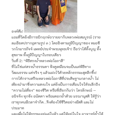
องค์ต๊ะ!
แถมที่วัดยังมีการเบิกฤกษ์ถวายยากับหลวงพ่อสมบูรณ์ (ราย
ละเอียดปรากฎตามรูป ๓ ) โดยอิงตามภูมิปัญญาของ หมอชี
วกโกมารภัจจ์ แพทย์ประจำพระพุทธเจ้า! ถือว่าได้ทั้งบุญ ทั้ง
สุขภาพ ทั้งภูมิปัญญาในรอบเดียว
วันที่ 2: “พิธีสรงน้ำหลวงพ่อโอภาสี”
ที่ไม่ใช่แค่สรงน้ำธรรมดา ฟังดูเหมือนจะเป็นแค่พิธีทาง
วัฒนธรรม แต่จริง ๆ แล้วแฝงไว้ด้วยหลักธรรมะสุดลึกซึ้ง!
การได้กราบสรีระหลวงพ่อโอภาสีที่ประดิษฐานกลางน้ำ ไม่
เพียงนำมาซึ่งความสงบใจ แต่ยังเป็นการเตือนใจให้ระลึกถึง
“ความไม่เที่ยง” ของชีวิต หรือที่เรียกกันว่า ไตรลักษณ์ —
อนิจจัง ทุกขัง อนัตตา พร้อมตอกย้ำด้วย มรณานุสติ ให้รู้ว่า
เราทุกคนมีเวลาจำกัด…จึงต้องใช้ชีวิตอย่างมีสติ และไม่
ประมาท
และเพื่อไม่ให้ธรรมะอยู่แค่ในหัว แต่ให้อยู่ในใจ อาจารย์ย้ำให้