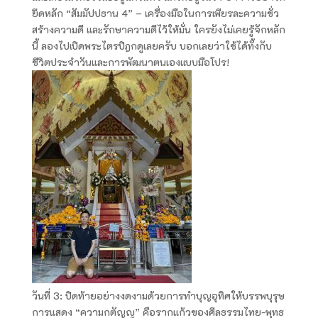
ยึดหลัก “สัมมัปปธาน 4” – เครื่องมือในการเพียรละความชั่ว
สร้างความดี และรักษาความดีไว้ให้มั่น ใครยังไม่เคยรู้จักหลัก
นี้ ลองไปเปิดพระไตรปิฎกดูเลยครับ บอกเลยว่าใช้ได้ทั้งกับ
ชีวิตประจำวันและการพัฒนาตนเองแบบมือโปร!
วันที่ 3: ปิดท้ายอย่างงดงามด้วยการทำบุญอุทิศให้บรรพบุรุษ
การแสดง “ความกตัญญู” คือรากแก้วของศีลธรรมไทย-พุทธ