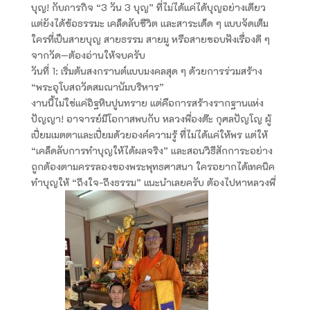
บุญ! กับภารกิจ “3 วัน 3 บุญ” ที่ไม่ได้แค่ได้บุญอย่างเดียว
แต่ยังได้ข้อธรรมะ เคล็ดลับชีวิต และสาระเด็ด ๆ แบบจัดเต็ม
ใครที่เป็นสายบุญ สายธรรม สายมู หรือสายชอบฟังเรื่องดี ๆ
จากวัด—ต้องอ่านให้จบครับ
วันที่ 1: เริ่มต้นสงกรานต์แบบมงคลสุด ๆ ด้วยการร่วมสร้าง
“พระอุโบสถวัดสมณานัมบริหาร”
งานนี้ไม่ใช่แค่อิฐหินปูนทราย แต่คือการสร้างรากฐานแห่ง
ปัญญา! อาจารย์มีโอกาสพบกับ หลวงพี่องต๊ะ กุศลปัญโญ ผู้
เปี่ยมเมตตาและเปี่ยมด้วยองค์ความรู้ ที่ไม่ได้แค่ให้พร แต่ให้
“เคล็ดลับการทำบุญให้ได้ผลจริง” และสอนวิธีสักการะอย่าง
ถูกต้องตามครรลองของพระพุทธศาสนา ใครอยากได้เทคนิค
ทำบุญให้ “ถึงใจ-ถึงธรรม” แนะนำเลยครับ ต้องไปหาหลวงพี่