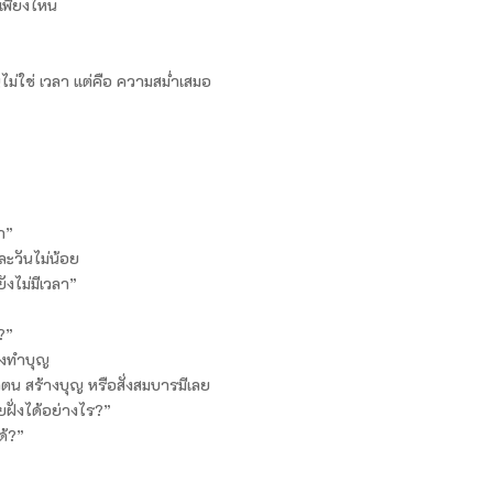
กเพียงไหน
ญไม่ใช่ เวลา แต่คือ ความสม่ำเสมอ
า”
่ละวันไม่น้อย
ังไม่มีเวลา”
ร?”
่งทำบุญ
ยฝึกตน สร้างบุญ หรือสั่งสมบารมีเลย
ฝั่งได้อย่างไร?”
ด้?”