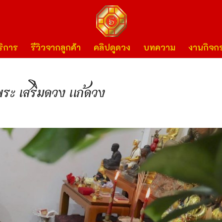
ิการ
รีวิวจากลูกค้า
คลิปดูดวง
บทความ
งานกิจก
พระ เสริมดวง แก้ดวง