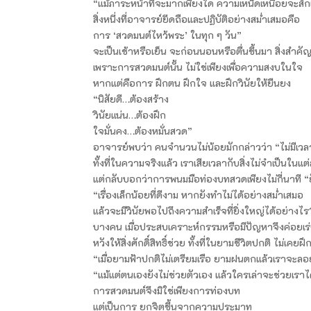
“แม้ภาระหน้าที่จะมากเพียงใด ความเหน็ดเหนื่อยจะสั
สิ่งหนึ่งที่อาจารย์ยึดถือและปฏิบัติอย่างสม่ำเสมอคือ
การ ‘สวดมนต์ไหว้พระ’ ในทุก ๆ วัน”
จะเป็นเช้าหรือเย็น จะก่อนนอนหรือตื่นขึ้นมา สิ่งสำคั
เพราะการสวดมนต์นั้น ไม่ใช่เพียงเพื่อความสงบในใจ
หากแต่คือการ ฝึกตน ฝึกใจ และฝึกวินัยให้ยืนยง
“นิสัยดี…ต้องสร้าง
วินัยแน่น…ต้องฝึก
ใจมั่นคง…ต้องหมั่นสวด”
อาจารย์พบว่า คนจำนวนไม่น้อยมักกล่าวว่า “ไม่มีเวล
ทั้งที่ในความจริงแล้ว เราเสียเวลากับสิ่งไม่จำเป็นในแต
แต่กลับบอกว่าการพนมมือท่องบทสวดเพียงไม่กี่นาที “ย
“เรื่องเล็กน้อยที่ดีงาม หากยังทำไม่ได้อย่างสม่ำเสมอ
แล้วจะมีวินัยพอไปถึงความสำเร็จที่ยิ่งใหญ่ได้อย่างไ
บางคน เมื่อประสบเคราะห์กรรมหรือมีปัญหาจึงค่อยเร
หวังให้สิ่งศักดิ์สิทธิ์ช่วย ทั้งที่ในยามชีวิตปกติ ไม่เค
“เมื่อยามฟ้าปกติไม่เตรียมเรือ ยามฝนตกแล้วเราจะลอย
“แม้แต่ตนเองยังไม่ช่วยตัวเอง แล้วใครเล่าจะช่วยเราไ
การสวดมนต์จึงมิใช่เพียงการท่องบท
แต่เป็นการ ยกจิตขึ้นจากความประมาท