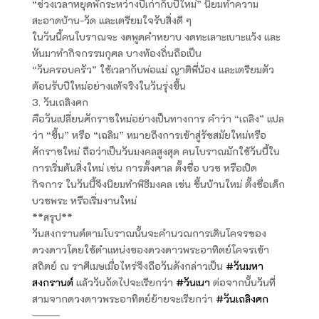
“ช่วงเวลาหยุดพักระหว่างปีเก่ากับปีใหม่” นิยมทำความ
สะอาดบ้าน-วัด และเตรียมใจรับสิ่งดี ๆ
ในวันนี้คนโบราณจะ งดพูดคำหยาบ งดทะเลาะเบาะแว้ง และ
หันมาทำกิจกรรมกุศล บางท้องถิ่นถือเป็น
“วันครอบครัว” ใช้เวลากับพ่อแม่ ญาติพี่น้อง และเตรียมตัว
ต้อนรับปีใหม่อย่างแท้จริงในวันรุ่งขึ้น
3. วันเถลิงศก
คือวันเปลี่ยนศักราชใหม่อย่างเป็นทางการ คำว่า “เถลิง” แปล
ว่า “ขึ้น” หรือ “เฉลิม” หมายถึงการเข้าสู่รัชสมัยใหม่หรือ
ศักราชใหม่ ถือว่าเป็นวันมงคลสูงสุด คนโบราณมักใช้วันนี้ใน
การเริ่มต้นสิ่งใหม่ เช่น การตั้งศาล ตั้งชื่อ บวช หรือเปิด
กิจการ ในวันนี้จึงนิยมทำพิธีมงคล เช่น ขึ้นบ้านใหม่ ตั้งชื่อเด็ก
บวชพระ หรือเริ่มงานใหม่
**สรุป**
วันสงกรานต์ตามโบราณนั้นจะคำนวณการเดินโคจรของ
ดวงดาวโดยใช้ตำแหน่งของดวงดาวพระอาทิตย์โคจรเข้า
สถิตย์ ณ ราศีเมษเมื่อไหร่จึงถือวันดังกล่าวเป็น
#วันมหา
สงกรานต์
แล้ววันถัดไปจะเรียกว่า
#วันเนา
ต่อจากนั้นวันที่
สามจากดวงดาวพระอาทิตย์ย้ายจะเรียกว่า
#วันเถลิงศก
⸻