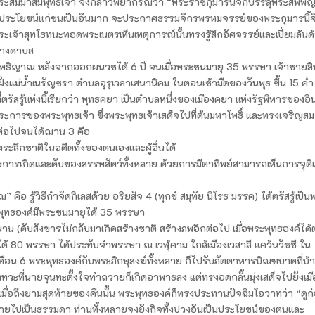
็นพระสัมมาสัมพุทธเจ้า จึงกล่าวพยากรณ์ว่า “พระราชกุมารนี้จักบรรลุพระสัพพั
วังประโยชน์แก่ชนเป็นอันมาก จะประกาศธรรมจักรพรหมจรรย์ของพระกุมารนี้จ
้าสุทโธทนะทอดพระเนตรเห็นเหตุการณ์นั้นทรงรู้สึกอัศจรรย์และเปี่ยมล้นด
ย่างดาบส
รสัมโพธิญาณ หลังจากออกผนวชได้ 6 ปี จนเมื่อพระชนมายุ 35 พรรษา เจ้าชายสิ
์ ฝั่งแม่น้ำเนรัญชรา ตำบลอุรุเวลาเสนานิคม ในตอนเช้ามืดของวันพุธ ขึ้น 15 ค่ำ
ตรัสรู้แห่งนี้เรียกว่า พุทธคยา เป็นตำบลหนึ่งของเมืองคยา แห่งรัฐพิหารของอิ
ฐ 4 ประการของพระพุทธเจ้า ซึ่งพระพุทธเจ้าเสด็จไปที่ต้นมหาโพธิ์ และทรงเจริญสม
ต่อไปจนได้ฌาน 3 คือ
ระลึกชาติในอดีตทั้งของตนเองและผู้อื่นได้
งการเกิดและดับของสรรพสัตว์ทั้งหลาย ด้วยการมีตาทิพย์สามารถเห็นการจุติ
อ รู้วิธีกำจัดกิเลสด้วย อริยสัจ 4 (ทุกข์ สมุทัย นิโรธ มรรค) ได้ตรัสรู้เป็น
ระพุทธองค์มีพระชนมายุได้ 35 พรรษา
ิพพาน (ดับสังขารไม่กลับมาเกิดสร้างชาติ สร้างภพอีกต่อไป เมื่อพระพุทธองค์ได้ตร
้ 80 พรรษา ได้ประทับจำพรรษา ณ เวฬุคาม ใกล้เมืองเวสาลี แคว้นวัชชี ใน
ญเดือน 6 พระพุทธองค์กับพระภิกษุสงฆ์ทั้งหลาย ก็ไปรับภัตตาหารบิณฑบาตที่บ้
ะที่นายจุนทะตั้งใจทำถวายก็เกิดอาพาธลง แต่ทรงอดกลั้นมุ่งเสด็จไปยังเมือ
 เมื่อถึงยามสุดท้ายของคืนนั้น พระพุทธองค์ก็ทรงประทานปัจฉิมโอวาทว่า “ดูก
มสลายไปเป็นธรรมดา ท่านทั้งหลายจงยังกิจทั้งปวงอันเป็นประโยชน์ของตนและ