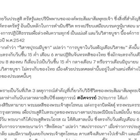
ายวันประสูติ ตรัสรู้และปรินิพพานขององค์พระสัมมาสัมพุทธเจ้า ซึ่งสิ่งที่สำคัญย
์ทรงตรัสรู้ อันเป็นหลักในการดำเนินชีวิต ทรงเปรียบเสมือนบรมครูผู้มาสอน ม
่งการปฏิบัติธรรมเพื่อล่วงพ้นความทุกข์ เป็นแน่แท้ และวันวิสาขบูชา นี้องค์การ
่อปี พ.ศ.2542
คำว่า “วิสาขปุรณมีบูชา” แปลว่า “การบูชาในวันเพ็ญเดือนวิสาขะ” ดังนั้น 
จะตรงกับวันขึ้น 15 ค่ำ เดือน 6 ตามปฏิทินจันทรคติของไทย ซึ่งมักจะตรงกับเด
อน 8 สองหน ก็เลื่อนไปเป็นวันขึ้น 15 ค่ำ กลางเดือน 7 หรือราวเดือนมิถุนายน
าขบูชา ไม่ตรงกับของไทย เนื่องด้วยประเทศเหล่านั้นอยู่ในตำแหน่งที่ต่าง
าของประเทศนั้นๆ
าะเป็นวันที่เกิด 3 เหตุการณ์สำคัญที่เกี่ยวกับวิถีชีวิตของพระสัมมาสัมพุทธเจ
วลาห่างกันนับเวลาหลายสิบปีซึ่งเหตุการณ์
#อัศจรรย์
3ประการ ได้แก่
ระนางสิริมหามายา พระมเหสีของพระเจ้าสุทโธทนะ แห่งกรุงกบิลพัสดุ์ ทรงพระครรภ
ุงเทวทหะ เพื่อประสูติในตระกูลของพระนางตามประเพณีนิยมในสมัยนั้น ข
วัน พระนางก็ได้ประสูติพระโอรส ณ ใต้ต้นสาละนั้น ซึ่งตรงกับวันเพ็ญเดือน 6
ได้รับการถวายพระนามว่า “สิทธัตถะ” แปลว่า “สมปรารถนา” เมื่อข่าวการประสู
ลัย และมีความคุ้นเคยกับพระเจ้าสุทโธทนะ ดาบสจึงเดินทางไปเข้าเฝ้า และเมื่