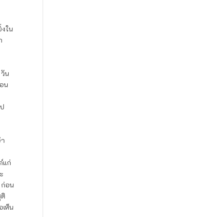
ิ่งใน
า
วัน
ือน
ไป
้า
์แก่
ณะ
 ก่อน
ติ
อเห็น