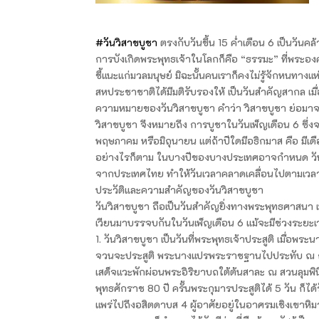
#วันวิสาขบูชา
ตรงกับวันขึ้น 15 ค่ำเดือน 6 เป็นวันคล้
การบังเกิดพระพุทธเจ้าในโลกก็คือ “ธรรมะ” ที่พระองค
ชี้แนะแก่มวลมนุษย์ มิฉะนั้นคนเราก็คงไม่รู้จักหนทางแห
สหประชาชาติได้มีมติรับรองให้ เป็นวันสำคัญสากล เมื
ความหมายของวันวิสาขบูชา คำว่า วิสาขบูชา ย่อมาจาก
วิสาขบูชา จึงหมายถึง การบูชาในวันเพ็ญเดือน 6 ซึ่ง
พฤษภาคม หรือมิถุนายน แต่ถ้าปีใดมีอธิกมาส คือ มีเดื
อย่างไรก็ตาม ในบางปีของบางประเทศอาจกำหนด วันวิส
จากประเทศไทย ทำให้วันเวลาคลาดเคลื่อนไปตามเวล
ประวัติและความสำคัญของวันวิสาขบูชา
วันวิสาขบูชา ถือเป็นวันสำคัญยิ่งทางพระพุทธศาสนา เพร
เวียนมาบรรจบกันในวันเพ็ญเดือน 6 แม้จะมีช่วงระยะเ
1. วันวิสาขบูชา เป็นวันที่พระพุทธเจ้าประสูติ เมื่อพ
จวนจะประสูติ พระนางแปรพระราชฐานไปประทับ ณ กร
เสด็จแวะพักผ่อนพระอิริยาบถใต้ต้นสาละ ณ สวนลุมพินี
พุทธศักราช 80 ปี ครั้นพระกุมารประสูติได้ 5 วัน ก็
แพร่ไปถึงอสิตดาบส 4 ผู้อาศัยอยู่ในอาศรมเชิงเขาหิมา