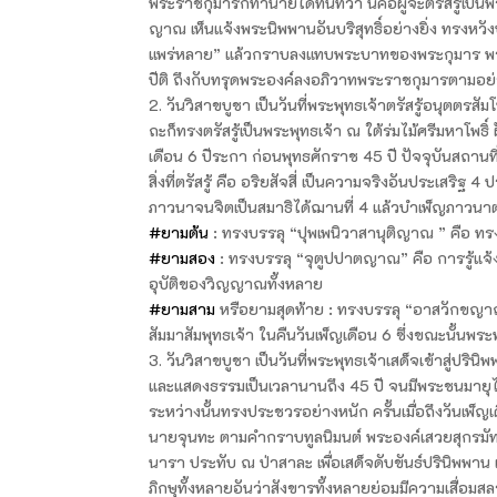
พระราชกุมารก็ทำนายได้ทันทีว่า นี่คือผู้จะตรัสรู้เป
ญาณ เห็นแจ้งพระนิพพานอันบริสุทธิ์อย่างยิ่ง ทรงห
แพร่หลาย” แล้วกราบลงแทบพระบาทของพระกุมาร พระเจ
ปีติ ถึงกับทรุดพระองค์ลงอภิวาทพระราชกุมารตามอ
2. วันวิสาขบูชา เป็นวันที่พระพุทธเจ้าตรัสรู้อนุตต
ถะก็ทรงตรัสรู้เป็นพระพุทธเจ้า ณ ใต้ร่มไม้ศรีมหาโพธิ
เดือน 6 ปีระกา ก่อนพุทธศักราช 45 ปี ปัจจุบันสถานที่
สิ่งที่ตรัสรู้ คือ อริยสัจสี่ เป็นความจริงอันประเสริ
ภาวนาจนจิตเป็นสมาธิได้ฌานที่ 4 แล้วบำเพ็ญภาวนา
#ยามต้น
: ทรงบรรลุ “ปุพเพนิวาสานุติญาณ ” คือ ทรง
#ยามสอง
: ทรงบรรลุ “จุตูปปาตญาณ” คือ การรู้แจ้
อุบัติของวิญญาณทั้งหลาย
#ยามสาม
หรือยามสุดท้าย : ทรงบรรลุ “อาสวักขญาณ” คื
สัมมาสัมพุทธเจ้า ในคืนวันเพ็ญเดือน 6 ซึ่งขณะนั้นพ
3. วันวิสาขบูชา เป็นวันที่พระพุทธเจ้าเสด็จเข้าสู่ปริน
และแสดงธรรมเป็นเวลานานถึง 45 ปี จนมีพระชนมายุได
ระหว่างนั้นทรงประชวรอย่างหนัก ครั้นเมื่อถึงวันเพ็
นายจุนทะ ตามคำกราบทูลนิมนต์ พระองค์เสวยสุกรมัททว
นารา ประทับ ณ ป่าสาละ เพื่อเสด็จดับขันธ์ปรินิพพาน
ภิกษุทั้งหลายอันว่าสังขารทั้งหลายย่อมมีความเสื่อ