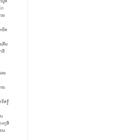
ญญุต
ัก
้วย
ทธัต
นเดีย
าธิ
และ
พระ
ัสรู้
าน
งกุสิ
่อน