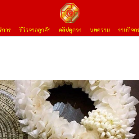
ิการ
รีวิวจากลูกค้า
คลิปดูดวง
บทความ
งานกิจก