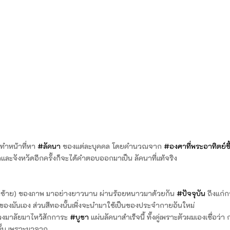
ว้ทำหน้าที่หา
#ลัคนา
ของแต่ละบุคคล โดยคำนวณจาก
#องศาที่พระอาทิตย์ขึ
และจังหวัดอีกครั้งก็จะได้คำตอบออกมาเป็น ลัคนาที่แท้จริง
(ด้านซ้าย) ของภาพ มาอย่างยาวนาน ผ่านร้อยหนาวมาด้วยกัน
#ปัจจุบัน
ถึงแก่
องมันเอง ส่วนสีทองนั้นเพิ่งจะนำมาใช้เป็นของประจำกายอันใหม่
พวงมาลัยมาไหว้สักการะ
#บูชา
แผ่นลัคนาสำเร็จนี้ ทั้งคู่เพราะตัวผมเองเชื่อว่า
ั้น เพราะมาจาก