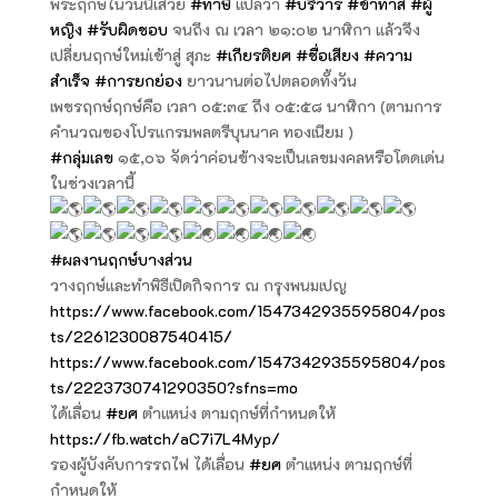
พระฤกษ์ในวันนี้เสวย
#ทาษี
แปลว่า
#บริวาร
#ข้าทาส
#ผู้
หญิง
#รับผิดชอบ
จนถึง ณ เวลา ๒๑:๐๒ นาฬิกา แล้วจึง
เปลี่ยนฤกษ์ใหม่เข้าสู่ สุภะ
#เกียรติยศ
#ชื่อเสียง
#ความ
สำเร็จ
#การยกย่อง
ยาวนานต่อไปตลอดทั้งวัน
เพชรฤกษ์ฤกษ์คือ เวลา ๐๕:๓๔ ถึง ๐๕:๕๘ นาฬิกา (ตามการ
คำนวณของโปรแกรมพลตรีบุนนาค ทองเนียม )
#กลุ่มเลข
๑๕,๐๖ จัดว่าค่อนข้างจะเป็นเลขมงคลหรือโดดเด่น
ในช่วงเวลานี้
#ผลงานฤกษ์บางส่วน
วางฤกษ์และทำพิธีเปิดกิจการ ณ กรุงพนมเปญ
https://www.facebook.com/1547342935595804/pos
ts/2261230087540415/
https://www.facebook.com/1547342935595804/pos
ts/2223730741290350?sfns=mo
ได้เลื่อน
#ยศ
ตำแหน่ง ตามฤกษ์ที่กำหนดให้
https://fb.watch/aC7i7L4Myp/
รองผู้บังคับการรถไฟ ได้เลื่อน
#ยศ
ตำแหน่ง ตามฤกษ์ที่
กำหนดให้