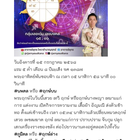
วันอังคารที่ ๑๕ กรกฎาคม ๒๕๖๘
แรม ๕ ค่ำ เดือน ๘ ปีมะเส็ง จศ ๑๓๘๗
พระอาทิตย์พ้นขอบฟ้า ณ เวลา ๐๕ นาฬิกา ๕๘ นาที ๐๐
วินาที
#นพดล
หรือ
#ฤกษ์บน
พระฤกษ์ในวันนี้เสวย เทวี ฤกษ์ หรือฤกษ์นางพญา เหมาะแก่
การ แต่งงาน เปิดกิจการความงาม เสื้อผ้า อัญมณี ส่งตัวเข้า
หอ ตั้งแต่เช้าจนถึง เวลา ๐๕:๓๔ นาฬิกาแล้วเปลี่ยนหมวดฤกษ์
เสวย เพชฒฆาต ฤกษ์ เหมาะแก่การ ปราบปราม จับกุม ปลุก
เสกเครื่องรางของขลัง ต่อไปยาวนานคงอยู่ตลอดไปทั้งวัน
#ภูมิดล
หรือ
#ฤกษ์ล่าง