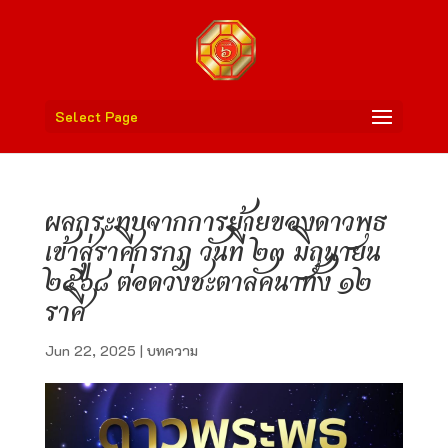
Select Page
ผลกระทบจากการย้ายของดาวพุธ
เข้าสู่ราศีกรกฎ วันที่ ๒๓ มิถุนายน
๒๕๖๘ ต่อดวงชะตาลัคนาทั้ง ๑๒
ราศี
Jun 22, 2025
|
บทความ