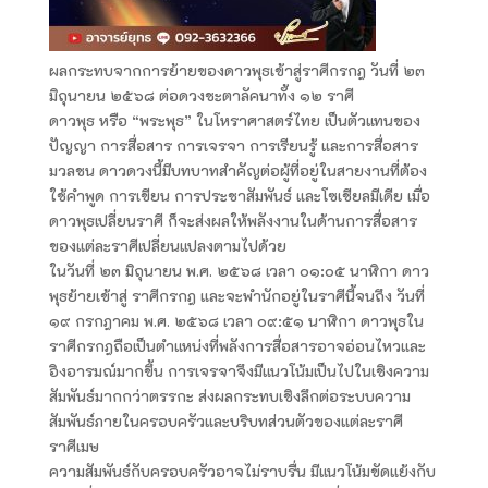
ผลกระทบจากการย้ายของดาวพุธเข้าสู่ราศีกรกฎ วันที่ ๒๓
มิถุนายน ๒๕๖๘ ต่อดวงชะตาลัคนาทั้ง ๑๒ ราศี
ดาวพุธ หรือ “พระพุธ” ในโหราศาสตร์ไทย เป็นตัวแทนของ
ปัญญา การสื่อสาร การเจรจา การเรียนรู้ และการสื่อสาร
มวลชน ดาวดวงนี้มีบทบาทสำคัญต่อผู้ที่อยู่ในสายงานที่ต้อง
ใช้คำพูด การเขียน การประชาสัมพันธ์ และโซเชียลมีเดีย เมื่อ
ดาวพุธเปลี่ยนราศี ก็จะส่งผลให้พลังงานในด้านการสื่อสาร
ของแต่ละราศีเปลี่ยนแปลงตามไปด้วย
ในวันที่ ๒๓ มิถุนายน พ.ศ. ๒๕๖๘ เวลา ๐๑:๐๕ นาฬิกา ดาว
พุธย้ายเข้าสู่ ราศีกรกฎ และจะพำนักอยู่ในราศีนี้จนถึง วันที่
๑๙ กรกฎาคม พ.ศ. ๒๕๖๘ เวลา ๐๙:๕๑ นาฬิกา ดาวพุธใน
ราศีกรกฎถือเป็นตำแหน่งที่พลังการสื่อสารอาจอ่อนไหวและ
อิงอารมณ์มากขึ้น การเจรจาจึงมีแนวโน้มเป็นไปในเชิงความ
สัมพันธ์มากกว่าตรรกะ ส่งผลกระทบเชิงลึกต่อระบบความ
สัมพันธ์ภายในครอบครัวและบริบทส่วนตัวของแต่ละราศี
ราศีเมษ
ความสัมพันธ์กับครอบครัวอาจไม่ราบรื่น มีแนวโน้มขัดแย้งกับ