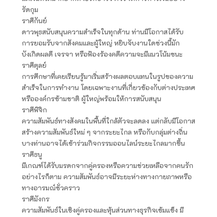
รัดกุม
ราศีกันย์
ดาวพุธสนับสนุนความสำเร็จในทุกด้าน ท่านมีโอกาสได้รับ
การยอมรับจากสังคมและผู้ใหญ่ หยิบจับงานใดช่วงนี้มัก
บังเกิดผลดี เจรจา หรือฟ้องร้องคดีความจะมีแนวโน้มชนะ
ราศีตุลย์
การศึกษาที่เคยเรียนรู้มาเริ่มสร้างผลตอบแทนในรูปของความ
สำเร็จในการทำงาน โดยเฉพาะงานที่เกี่ยวข้องกับต่างประเทศ
หรือองค์กรข้ามชาติ ผู้ใหญ่พร้อมให้การสนับสนุน
ราศีพิจิก
ความสัมพันธ์ทางสังคมในพื้นที่ใกล้ตัวจะลดลง แต่กลับมีโอกาส
สร้างความสัมพันธ์ใหม่ ๆ จากระยะไกล หรือกับกลุ่มต่างถิ่น
บางท่านอาจได้เข้าร่วมกิจกรรมออนไลน์ระยะไกลมากขึ้น
ราศีธนู
มีเกณฑ์ได้รับมรดกจากคู่ครองหรือความช่วยเหลือจากคนรัก
อย่างไรก็ตาม ความสัมพันธ์อาจมีระยะห่างทางกายภาพหรือ
ทางอารมณ์ชั่วคราว
ราศีมังกร
ความสัมพันธ์ในเชิงคู่ครองและหุ้นส่วนทางธุรกิจเข้มแข็ง มี