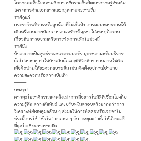
โอกาสพบรักในสถานศึกษา หรือร่วมกันพัฒนาความรู้ร่วมกัน
โครงการด้านเอกสารและกฎหมายจะราบรื่น
ราศีกุมภ์
ควรระวังบริวารหรือลูกน้องที่ไม่เชื่อฟัง การมอบหมายงานให้
เด็กหรือคนอายุน้อยกว่าอาจสร้างปัญหา ไม่เหมาะกับงาน
เกี่ยวกับการอบรมหรือการจัดการเด็กในช่วงนี้
ราศีมีน
บ้านกลายเป็นศูนย์รวมของครอบครัว บุตรหลานหรือบริวาร
มักไปมาหาสู่ ทำให้บ้านคึกคักและมีชีวิตชีวา ท่านอาจใช้เงิน
เพื่อจัดบ้านให้สะดวกสบายขึ้น เช่น ติดตั้งอุปกรณ์อำนวย
ความสะดวกหรือความบันเทิง
⸻
บทสรุป
ดาวพุธในราศีกรกฎส่งพลังแห่งการสื่อสารในมิติที่เชื่อมโยงกับ
ความรู้สึก ความสัมพันธ์ และบริบทในครอบครัวมากกว่าการ
วิเคราะห์เชิงเหตุผลล้วน ๆ ส่งผลให้การติดต่อหรือเจรจาใน
ช่วงนี้ควรใช้ “หัวใจ” มากพอ ๆ กับ “เหตุผล” เพื่อให้เกิดผลดี
ที่สุดในเชิงความร่วมมือ