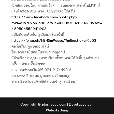
เปิดสอนออนไลน์ หากสนใจสามารถลองกดเข้าไปในLINK นี้
และติดต่อINBOX ทาง FACEBOOK ได้ครับ
https://www.facebook.com/photo.php?
fbid=616709613580127&id=100057232820338&set=
a.525065529411203
เคล็ดลับระดับชั้นครูเปิดเผยในครั้งนี้
https://fb.watch/hBH5m9ocsc/?mibextid=cr9u03
คอร์สเรียนดูดวงออนไลน์
โดยอาจารย์ยุทธ โหราชำนาญฤกษ์
มีค่าบริการ 2,500 บาท เรียนซ้ำทบทวนได้ไม่สิ้นสุดจำนวน
ครั้ง!!! จ่ายครั้งเดียวจบ!
สามารถชำระเงินได้ที่ 074-2-74490-6
ธนาคารกสิกรไทย ยุทธนา อรวัฒนะกุล
ชำระเรียบร้อยแจ้งสลิป ก่อนเข้าสู่กลุ่มเรียน
Copyright @ ajarnyoud.com | Developed by :
WebsiteGang