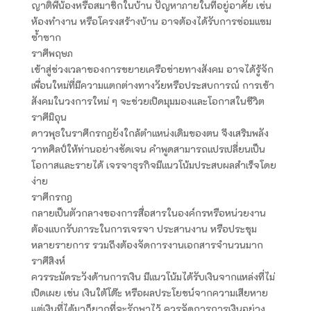
ญาติพี่น้องหรือสมาชิกในบ้าน ปัญหาภายในที่อยู่อาศัย เช่น
ห้องทำงาน หรือโครงสร้างบ้าน อาจต้องได้รับการซ่อมแซม
ซ้ำซาก
ราศีพฤษภ
เข้าสู่ช่วงเวลาของการขยายเครือข่ายทางสังคม อาจได้รู้จัก
เพื่อนใหม่ที่มีความแตกต่างทางวัยหรือประสบการณ์ การเข้า
สังคมในวงการใหม่ ๆ จะช่วยเปิดมุมมองและโอกาสในชีวิต
ราศีมิถุน
ดาวพุธในราศีกรกฎยังใกล้ตำแหน่งเดิมของตน จึงเสริมพลัง
วาทศิลป์ให้ท่านอย่างชัดเจน คำพูดสามารถแปรเปลี่ยนเป็น
โอกาสและรายได้ เจรจาธุรกิจมีแนวโน้มประสบผลสำเร็จโดย
ง่าย
ราศีกรกฎ
กลายเป็นตัวกลางของการสื่อสารในองค์กรหรือหน่วยงาน
ต้องแบกรับภาระในการเจรจา ประสานงาน หรือประชุม
หลายรายการ รวมถึงต้องจัดการงานเอกสารจำนวนมาก
ราศีสิงห์
ควรระมัดระวังด้านการเงิน มีแนวโน้มได้รับเงินจากแหล่งที่ไม่
เปิดเผย เช่น เงินใต้โต๊ะ หรือผลประโยชน์จากความเสียหาย
แต่เงินที่ได้มาก็ยากที่จะรักษาไว้ ควรจัดการการเงินอย่าง