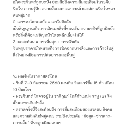
เมื่อพระจันทร์ถูกบดบัง ย่อมสื่อถึงความสั่นสะเทือนในระดับ
จิตใจ ความรู้สึก ความมั่นคงทางอารมณ์ และสภาพจิตใจของ
คนหมู่มาก
2. เงาของโลกบดบัง = เงาในจิตใจ
เป็นสัญญาณถึงการเปิดเผยสิ่งที่ซ่อนเร้น ความจริงที่ถูกปิดบัง
หรือสิ่งที่ต้องเผชิญหน้าโดยหลีกเลี่ยงไม่ได้
3. ผลสะท้อน = การสิ้นสุด + การเริ่มต้น
จันทรุปราคามักหมายถึงการปิดฉากบางสิ่งและการก้าวไปสู่
สิ่งใหม่ เหมือนการปล่อยวางและฟื้นฟู
⸻
🪐 ผลเชิงโหราศาสตร์ไทย
• วันที่ 7–8 กันยายน 2568 ตรงกับ วันเสาร์ขึ้น 15 ค่ำ เดือน
10 ปีมะโรง
• พระจันทร์ โคจรอยู่ใน ราศีกุมภ์ ใกล้ตำแหน่ง ราหู (๘) จึง
เป็นคราสเต็มกำลัง
• คราสครั้งนี้จึงสะท้อนถึง การสั่นสะเทือนของมวลชน สังคม
และความสัมพันธ์หมู่คณะ รวมถึงประเด็น “ข้อมูล–ข่าวสาร–
ความลับ” ที่จะถูกเปิดออกมา